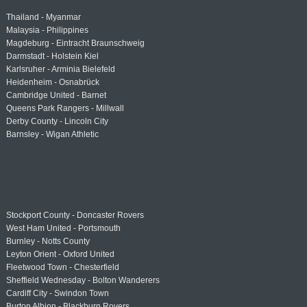
Thailand - Myanmar
Malaysia - Philippines
Magdeburg - Eintracht Braunschweig
Darmstadt - Holstein Kiel
Karlsruher - Arminia Bielefeld
Heidenheim - Osnabrück
Cambridge United - Barnet
Queens Park Rangers - Millwall
Derby County - Lincoln City
Barnsley - Wigan Athletic
Stockport County - Doncaster Rovers
West Ham United - Portsmouth
Burnley - Notts County
Leyton Orient - Oxford United
Fleetwood Town - Chesterfield
Sheffield Wednesday - Bolton Wanderers
Cardiff City - Swindon Town
Burton Albion - Blackburn Rovers