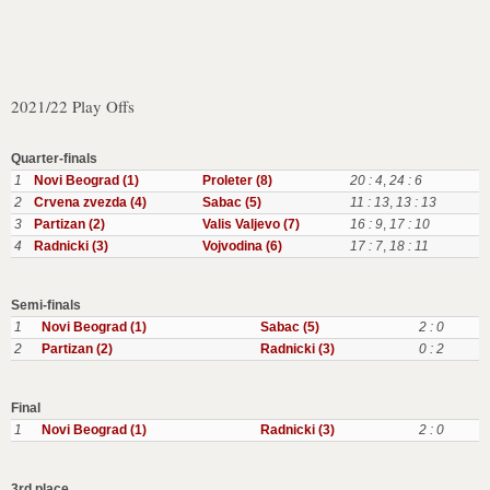
2021/22 Play Offs
Quarter-finals
1
Novi Beograd (1)
Proleter (8)
20 : 4
,
24 : 6
2
Crvena zvezda (4)
Sabac (5)
11 : 13
,
13 : 13
3
Partizan (2)
Valis Valjevo (7)
16 : 9
,
17 : 10
4
Radnicki (3)
Vojvodina (6)
17 : 7
,
18 : 11
Semi-finals
1
Novi Beograd (1)
Sabac (5)
2 : 0
2
Partizan (2)
Radnicki (3)
0 : 2
Final
1
Novi Beograd (1)
Radnicki (3)
2 : 0
3rd place