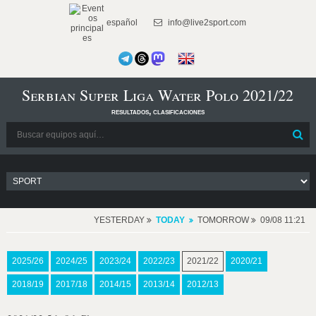
español
info@live2sport.com
Serbian Super Liga Water Polo 2021/22
resultados, clasificaciones
YESTERDAY
TODAY
TOMORROW
09/08 11:21
2025/26
2024/25
2023/24
2022/23
2021/22
2020/21
2018/19
2017/18
2014/15
2013/14
2012/13