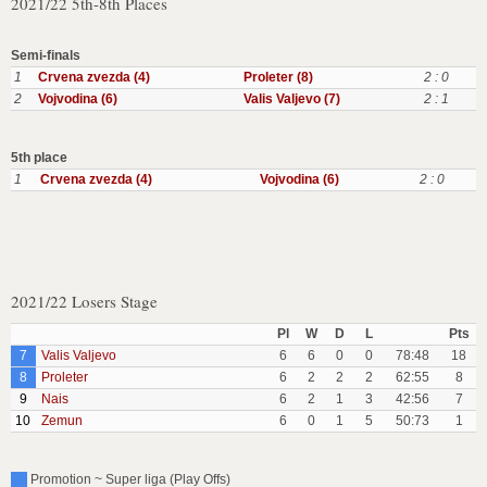
2021/22 5th-8th Places
Semi-finals
1
Crvena zvezda (4)
Proleter (8)
2 : 0
2
Vojvodina (6)
Valis Valjevo (7)
2 : 1
5th place
1
Crvena zvezda (4)
Vojvodina (6)
2 : 0
2021/22 Losers Stage
Pl
W
D
L
Pts
7
Valis Valjevo
6
6
0
0
78:48
18
8
Proleter
6
2
2
2
62:55
8
9
Nais
6
2
1
3
42:56
7
10
Zemun
6
0
1
5
50:73
1
Promotion ~ Super liga (Play Offs)