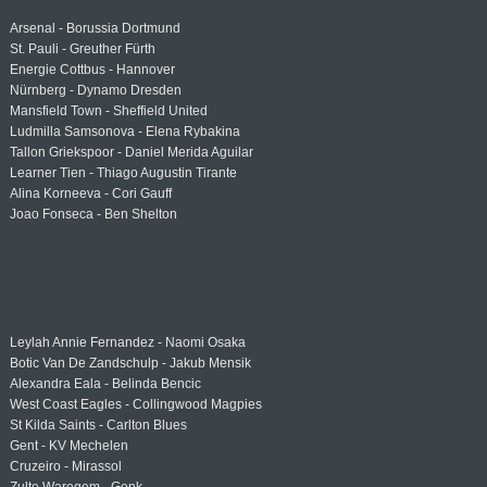
Arsenal - Borussia Dortmund
St. Pauli - Greuther Fürth
Energie Cottbus - Hannover
Nürnberg - Dynamo Dresden
Mansfield Town - Sheffield United
Ludmilla Samsonova - Elena Rybakina
Tallon Griekspoor - Daniel Merida Aguilar
Learner Tien - Thiago Augustin Tirante
Alina Korneeva - Cori Gauff
Joao Fonseca - Ben Shelton
Leylah Annie Fernandez - Naomi Osaka
Botic Van De Zandschulp - Jakub Mensik
Alexandra Eala - Belinda Bencic
West Coast Eagles - Collingwood Magpies
St Kilda Saints - Carlton Blues
Gent - KV Mechelen
Cruzeiro - Mirassol