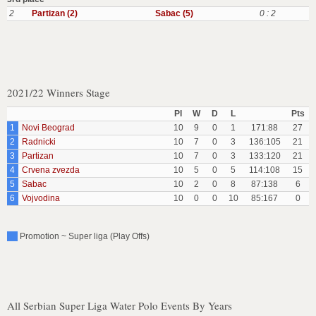
2
Partizan (2)
Sabac (5)
0 : 2
2021/22 Winners Stage
Pl
W
D
L
Pts
1
Novi Beograd
10
9
0
1
171:88
27
2
Radnicki
10
7
0
3
136:105
21
3
Partizan
10
7
0
3
133:120
21
4
Crvena zvezda
10
5
0
5
114:108
15
5
Sabac
10
2
0
8
87:138
6
6
Vojvodina
10
0
0
10
85:167
0
Promotion ~ Super liga (Play Offs)
All Serbian Super Liga Water Polo Events By Years