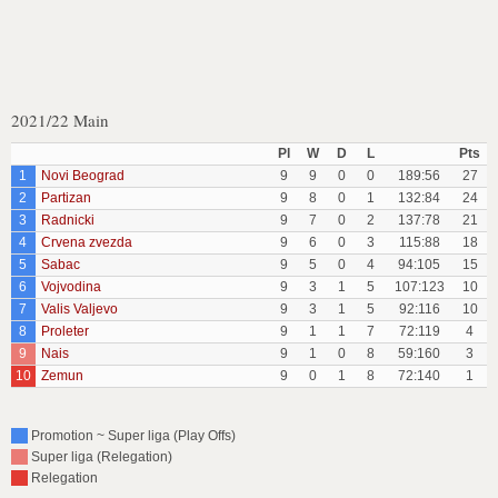
2021/22 Main
Pl
W
D
L
Pts
1
Novi Beograd
9
9
0
0
189:56
27
2
Partizan
9
8
0
1
132:84
24
3
Radnicki
9
7
0
2
137:78
21
4
Crvena zvezda
9
6
0
3
115:88
18
5
Sabac
9
5
0
4
94:105
15
6
Vojvodina
9
3
1
5
107:123
10
7
Valis Valjevo
9
3
1
5
92:116
10
8
Proleter
9
1
1
7
72:119
4
9
Nais
9
1
0
8
59:160
3
10
Zemun
9
0
1
8
72:140
1
Promotion ~ Super liga (Play Offs)
Super liga (Relegation)
Relegation