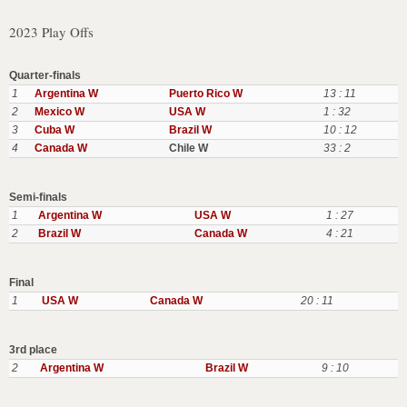
2023 Play Offs
Quarter-finals
1
Argentina W
Puerto Rico W
13 : 11
2
Mexico W
USA W
1 : 32
3
Cuba W
Brazil W
10 : 12
4
Canada W
Chile W
33 : 2
Semi-finals
1
Argentina W
USA W
1 : 27
2
Brazil W
Canada W
4 : 21
Final
1
USA W
Canada W
20 : 11
3rd place
2
Argentina W
Brazil W
9 : 10