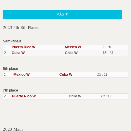
MÁS ▼
2023 5th-8th Places
Semi-finals
1
Puerto Rico W
Mexico W
9 : 10
2
Cuba W
Chile W
15 : 13
5th place
1
Mexico W
Cuba W
15 : 11
7th place
2
Puerto Rico W
Chile W
18 : 13
2023 Main