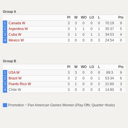
Group A
Pl
W
WO
LO
L
Pts
1
Canada W
3
3
0
0
0
70:19
9
2
Argentina W
3
1
1
0
1
35:37
5
3
Cuba W
3
1
0
1
1
34:53
4
4
Mexico W
3
0
0
0
3
24:54
0
Group B
Pl
W
WO
LO
L
Pts
1
USA W
3
3
0
0
0
89:3
9
2
Brazil W
3
2
0
0
1
53:34
6
3
Puerto Rico W
3
1
0
0
2
21:60
3
4
Chile W
3
0
0
0
3
14:80
0
Promotion ~ Pan American Games Women (Play Offs: Quarter~finals)