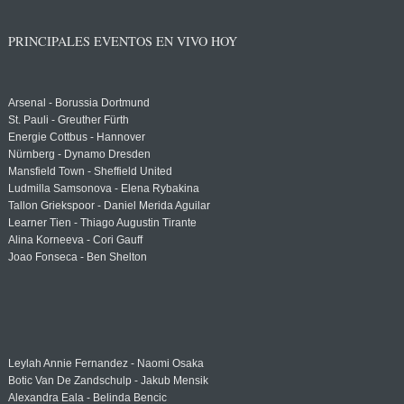
PRINCIPALES EVENTOS EN VIVO HOY
Arsenal - Borussia Dortmund
St. Pauli - Greuther Fürth
Energie Cottbus - Hannover
Nürnberg - Dynamo Dresden
Mansfield Town - Sheffield United
Ludmilla Samsonova - Elena Rybakina
Tallon Griekspoor - Daniel Merida Aguilar
Learner Tien - Thiago Augustin Tirante
Alina Korneeva - Cori Gauff
Joao Fonseca - Ben Shelton
Leylah Annie Fernandez - Naomi Osaka
Botic Van De Zandschulp - Jakub Mensik
Alexandra Eala - Belinda Bencic