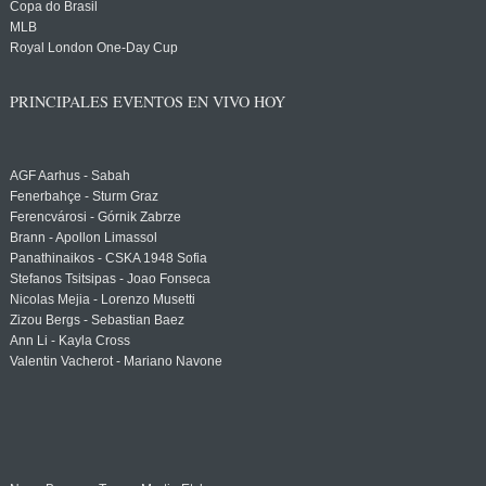
Copa do Brasil
MLB
Royal London One-Day Cup
PRINCIPALES EVENTOS EN VIVO HOY
AGF Aarhus - Sabah
Fenerbahçe - Sturm Graz
Ferencvárosi - Górnik Zabrze
Brann - Apollon Limassol
Panathinaikos - CSKA 1948 Sofia
Stefanos Tsitsipas - Joao Fonseca
Nicolas Mejia - Lorenzo Musetti
Zizou Bergs - Sebastian Baez
Ann Li - Kayla Cross
Valentin Vacherot - Mariano Navone