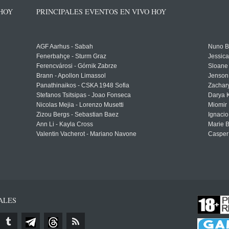
 HOY
PRINCIPALES EVENTOS EN VIVO HOY
AGF Aarhus - Sabah
Nuno Bo
Fenerbahçe - Sturm Graz
Jessic
Ferencvárosi - Górnik Zabrze
Sloane 
Brann - Apollon Limassol
Jenson
Panathinaikos - CSKA 1948 Sofia
Zachary
Stefanos Tsitsipas - Joao Fonseca
Darya K
Nicolas Mejia - Lorenzo Musetti
Miomir 
Zizou Bergs - Sebastian Baez
Ignacio
Ann Li - Kayla Cross
Marie 
Valentin Vacherot - Mariano Navone
Casper
ALES