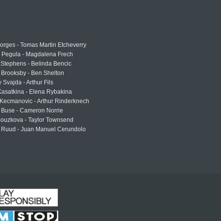
rges - Tomas Martin Etcheverry
a Pegula - Magdalena Frech
Stephens - Belinda Bencic
 Brooksby - Ben Shelton
 Svajda - Arthur Fils
asatkina - Elena Rybakina
Kecmanovic - Arthur Rinderknech
 Buse - Cameron Norrie
Bouzkova - Taylor Townsend
 Ruud - Juan Manuel Cerundolo