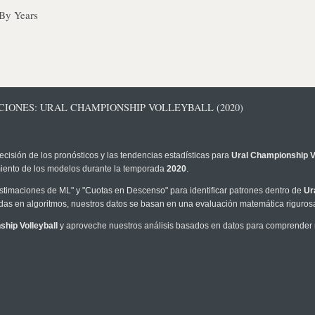
 By Years
CIONES: URAL CHAMPIONSHIP VOLLEYBALL (2020)
ecisión de los pronósticos y las tendencias estadísticas para
Ural Championship Vo
imiento de los modelos durante la temporada
2020
.
timaciones de ML" y "Cuotas en Descenso" para identificar patrones dentro de
Ur
as en algoritmos, nuestros datos se basan en una evaluación matemática rigurosa
hip Volleyball
y aproveche nuestros análisis basados en datos para comprender me