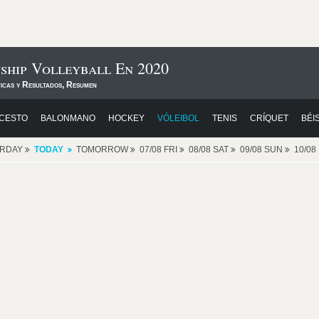
ship Volleyball En 2020
ticas y Resultados, Resumen
CESTO
BALONMANO
HOCKEY
VÓLEIBOL
TENIS
CRÍQUET
BÉI
ERDAY
TODAY
TOMORROW
07/08 FRI
08/08 SAT
09/08 SUN
10/0