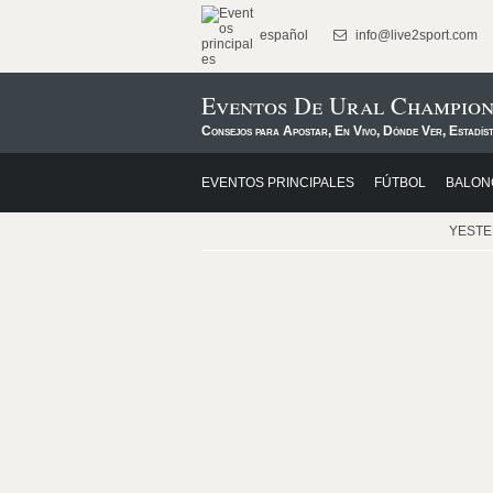
español
info@live2sport.com
Eventos De Ural Champion
Consejos para Apostar, En Vivo, Dónde Ver, Estadís
EVENTOS PRINCIPALES
FÚTBOL
BALON
YEST