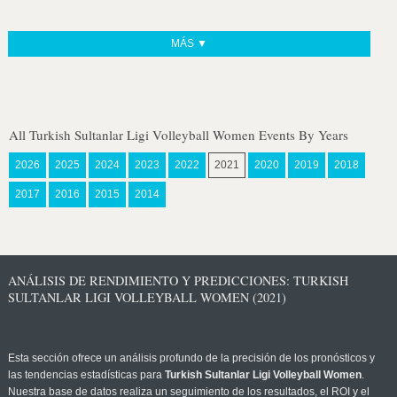
MÁS ▼
All Turkish Sultanlar Ligi Volleyball Women Events By Years
2026
2025
2024
2023
2022
2021
2020
2019
2018
2017
2016
2015
2014
ANÁLISIS DE RENDIMIENTO Y PREDICCIONES: TURKISH
SULTANLAR LIGI VOLLEYBALL WOMEN (2021)
Esta sección ofrece un análisis profundo de la precisión de los pronósticos y
las tendencias estadísticas para
Turkish Sultanlar Ligi Volleyball Women
.
Nuestra base de datos realiza un seguimiento de los resultados, el ROI y el