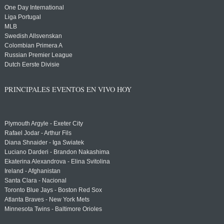
One Day International
Liga Portugal
MLB
Swedish Allsvenskan
Colombian Primera A
Russian Premier League
Dutch Eerste Divisie
PRINCIPALES EVENTOS EN VIVO HOY
Plymouth Argyle - Exeter City
Rafael Jodar - Arthur Fils
Diana Shnaider - Iga Swiatek
Luciano Darderi - Brandon Nakashima
Ekaterina Alexandrova - Elina Svitolina
Ireland - Afghanistan
Santa Clara - Nacional
Toronto Blue Jays - Boston Red Sox
Atlanta Braves - New York Mets
Minnesota Twins - Baltimore Orioles