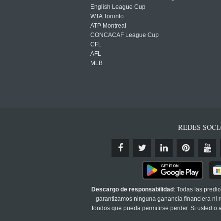
English League Cup
WTA Toronto
ATP Montreal
CONCACAF League Cup
CFL
AFL
MLB
REDES SOCI
Descargo de responsabilidad
: Todas las predi
garantizamos ninguna ganancia financiera ni re
fondos que pueda permitirse perder. Si usted o