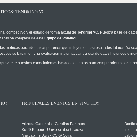
TICOS: TENDRING VC
rial competitivo y el estado de forma actual de
Tendring VC
. Nuestra base de datos
na visión completa de este
Equipo de Vóleibol
.
as métricas para identificar patrones que influyen en los resultados futuros. Ya sea 
onósticos se basan en una evaluación matemática rigurosa de datos históricos e ind
aproveche nuestros conocimientos basados en datos para comprender mejor la proba
 HOY
PRINCIPALES EVENTOS EN VIVO HOY
Arizona Cardinals - Carolina Panthers
Benfica
KuPS Kuopio - Universitatea Craiova
Inter T
Maccabi Tel Aviv - CSKA Sofia
Jablon