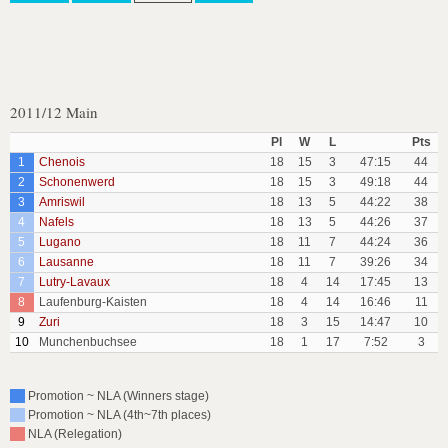
2011/12 Main
Pl
W
L
Pts
1
Chenois
18
15
3
47:15
44
2
Schonenwerd
18
15
3
49:18
44
3
Amriswil
18
13
5
44:22
38
4
Nafels
18
13
5
44:26
37
5
Lugano
18
11
7
44:24
36
6
Lausanne
18
11
7
39:26
34
7
Lutry-Lavaux
18
4
14
17:45
13
8
Laufenburg-Kaisten
18
4
14
16:46
11
9
Zuri
18
3
15
14:47
10
10
Munchenbuchsee
18
1
17
7:52
3
Promotion ~ NLA (Winners stage)
Promotion ~ NLA (4th~7th places)
NLA (Relegation)