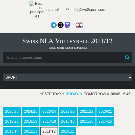
español
info@live2sport.com
Swiss NLA Volleyball 2011/12
resultados, clasificaciones
YESTERDAY
TODAY
TOMORROW
08/08 16:46
2025/26
2024/25
2023/24
2022/23
2021/22
2020/21
2019/20
2018/19
2017/18
2016/17
2015/16
2014/15
2013/14
2012/13
2011/12
2010/11