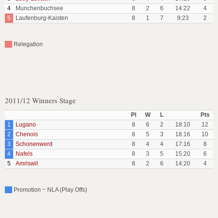
4
Munchenbuchsee
8
2
6
14:22
4
5
Laufenburg-Kaisten
8
1
7
9:23
2
Relegation
2011/12 Winners Stage
Pl
W
L
Pts
1
Lugano
8
6
2
18:10
12
2
Chenois
8
5
3
18:16
10
3
Schonenwerd
8
4
4
17:16
8
4
Nafels
8
3
5
15:20
6
5
Amriswil
8
2
6
14:20
4
Promotion ~ NLA (Play Offs)