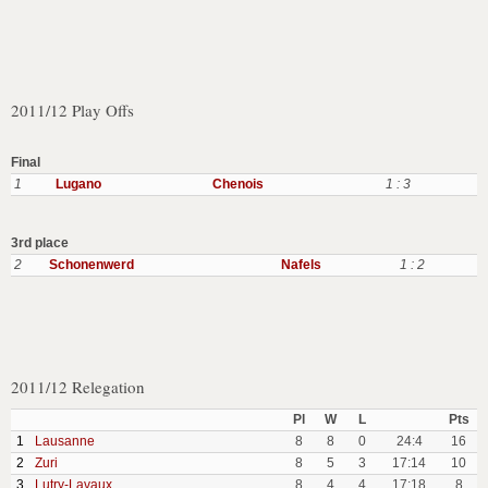
2011/12 Play Offs
Final
1
Lugano
Chenois
1 : 3
3rd place
2
Schonenwerd
Nafels
1 : 2
2011/12 Relegation
Pl
W
L
Pts
1
Lausanne
8
8
0
24:4
16
2
Zuri
8
5
3
17:14
10
3
Lutry-Lavaux
8
4
4
17:18
8