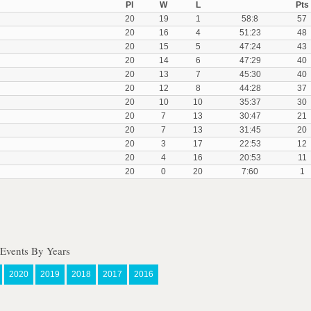
Pl
W
L
Pts
20
19
1
58:8
57
20
16
4
51:23
48
20
15
5
47:24
43
20
14
6
47:29
40
20
13
7
45:30
40
20
12
8
44:28
37
20
10
10
35:37
30
20
7
13
30:47
21
20
7
13
31:45
20
20
3
17
22:53
12
20
4
16
20:53
11
20
0
20
7:60
1
Events By Years
2020
2019
2018
2017
2016