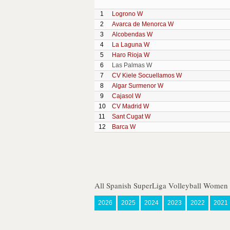
1
Logrono W
2
Avarca de Menorca W
3
Alcobendas W
4
La Laguna W
5
Haro Rioja W
6
Las Palmas W
7
CV Kiele Socuellamos W
8
Algar Surmenor W
9
Cajasol W
10
CV Madrid W
11
Sant Cugat W
12
Barca W
All Spanish SuperLiga Volleyball Women 
2026
2025
2024
2023
2022
2021