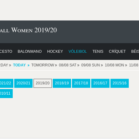
ball Women 2019/20
CESTO
BALONMANO
HOCKEY
VÓLEIBOL
TENIS
CRÍQUET
BÉI
RDAY
TODAY
TOMORROW
08/08 SAT
09/08 SUN
10/08 MON
11/0
021/22
2020/21
2019/20
2018/19
2017/18
2016/17
2015/16
010/11