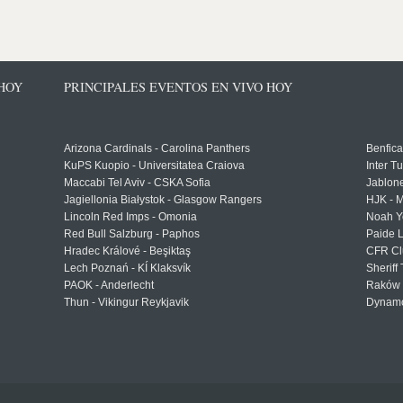
 HOY
PRINCIPALES EVENTOS EN VIVO HOY
Arizona Cardinals - Carolina Panthers
Benfica
KuPS Kuopio - Universitatea Craiova
Inter T
Maccabi Tel Aviv - CSKA Sofia
Jablon
Jagiellonia Białystok - Glasgow Rangers
HJK - M
Lincoln Red Imps - Omonia
Noah Y
Red Bull Salzburg - Paphos
Paide 
Hradec Králové - Beşiktaş
CFR Cl
Lech Poznań - KÍ Klaksvík
Sheriff 
PAOK - Anderlecht
Raków 
Thun - Vikingur Reykjavik
Dynamo