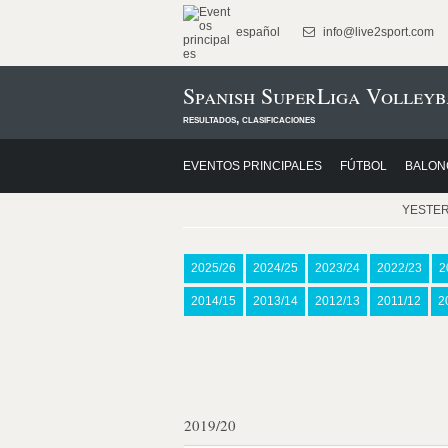
español
info@live2sport.com
Spanish SuperLiga Volley
resultados, clasificaciones
EVENTOS PRINCIPALES
FÚTBOL
BALON
YESTE
2025/26
2024/25
2023/24
2022/23
2
2014/15
2013/14
2012/13
2011/12
2
2019/20