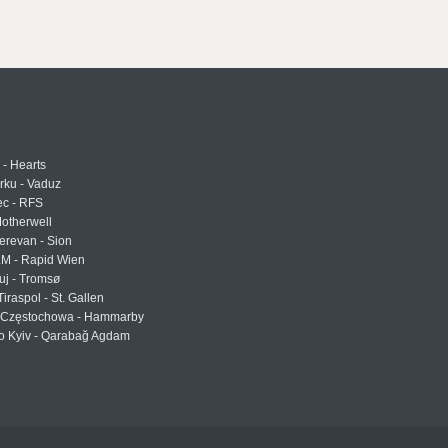
 - Hearts
urku - Vaduz
ec - RFS
otherwell
erevan - Sion
LM - Rapid Wien
uj - Tromsø
Tiraspol - St. Gallen
Częstochowa - Hammarby
 Kyiv - Qarabağ Agdam