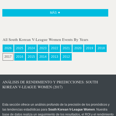
MÁS ▼
All South Korean V-League Women Events By Years
2026
2025
2024
2023
2022
2021
2020
2019
2018
2017
2016
2015
2014
2013
2012
ANÁLISIS DE RENDIMIENTO Y PREDICCIONES: SOUTH
KOREAN V-LEAGUE WOMEN (2017)
Esta sección ofrece un análisis profundo de la precisión de los pronósticos y
las tendencias estadísticas para
South Korean V-League Women
. Nuestra
base de datos realiza un seguimiento de los resultados, el ROI y el rendimiento