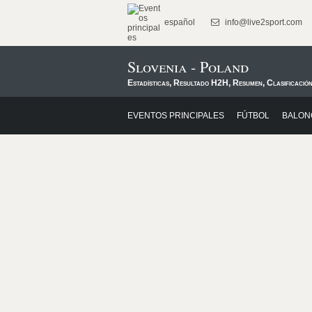
español
info@live2sport.com
Slovenia - Poland
Estadísticas, Resultado H2H, Resumen, Clasificació
EVENTOS PRINCIPALES
FÚTBOL
BALON