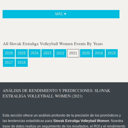
MÁS ▼
All Slovak Extraliga Volleyball Women Events By Years
2026
2025
2024
2023
2022
2021
2020
2019
2018
2017
2016
ANÁLISIS DE RENDIMIENTO Y PREDICCIONES: SLOVAK
EXTRALIGA VOLLEYBALL WOMEN (2021)
Esta sección ofrece un análisis profundo de la precisión de los pronósticos y
las tendencias estadísticas para
Slovak Extraliga Volleyball Women
. Nuestra
base de datos realiza un seguimiento de los resultados, el ROI y el rendimiento