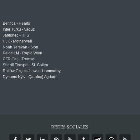
Benfica - Hearts
Inter Turku - Vaduz
Jablonec - RFS
HJK - Motherwell
Noah Yerevan - Sion
Paide LM - Rapid Wien
CFR Cluj - Tromsø
Sheriff Tiraspol - St. Gallen
Raków Częstochowa - Hammarby
Dynamo Kyiv - Qarabağ Agdam
REDES SOCIALES