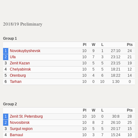
2018/19 Preliminary
Group 1
Pl
W
L
Pts
1
Novokuybyshevsk
10
9
1
27:10
24
2
Ufa
10
7
3
23:12
21
3
Zenit Kazan
10
5
5
23:15
19
4
Chelyabinsk
10
5
5
18:21
12
5
Orenburg
10
4
6
18:22
14
6
Tarhan
10
0
10
1:30
0
Group 2
Pl
W
L
Pts
1
Zenit St. Petersburg
10
10
0
30:8
28
2
Novosibirsk
10
8
2
26:10
25
3
Surgut region
10
5
5
20:17
15
4
Barnaul
10
3
7
15:24
10