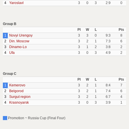
4
Yaroslavl
3
0
3
2:9
0
Group B
Pl
W
L
Pts
1
Novyi Urengoy
3
3
0
9:3
8
2
Din. Moscow
3
2
1
7:3
6
3
Dinamo-Lo
3
1
2
3:8
2
4
Ufa
3
0
3
4:9
2
Group C
Pl
W
L
Pts
1
Kemerovo
3
2
1
8:4
7
2
Belgorod
3
2
1
7:4
6
3
Surgut region
3
2
1
6:7
4
4
Krasnoyarsk
3
0
3
3:9
1
Promotion ~ Russia Cup (Final Four)