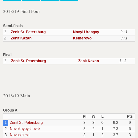
2018/19 Final Four
Semi-finals
1
Zenit St. Petersburg
Novyi Urengoy
3 : 1
2
Zenit Kazan
Kemerovo
3 : 1
Final
1
Zenit St. Petersburg
Zenit Kazan
1 : 3
2018/19 Main
Group A
Pl
W
L
Pts
1
Zenit St. Petersburg
3
3
0
9:2
9
2
Novokuybyshevsk
3
2
1
7:3
6
3
Novosibirsk
3
1
2
3:7
3