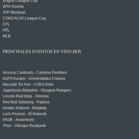
English League Cup
WTA Toronto
ATP Montreal
CONCACAF League Cup
CFL
AFL
MLB
PRINCIPALES EVENTOS EN VIVO HOY
Arizona Cardinals - Carolina Panthers
KuPS Kuopio - Universitatea Craiova
Maccabi Tel Aviv - CSKA Sofia
Jagiellonia Białystok - Glasgow Rangers
Lincoln Red Imps - Omonia
Red Bull Salzburg - Paphos
Hradec Králové - Beşiktaş
Lech Poznań - KÍ Klaksvík
PAOK - Anderlecht
Thun - Vikingur Reykjavik