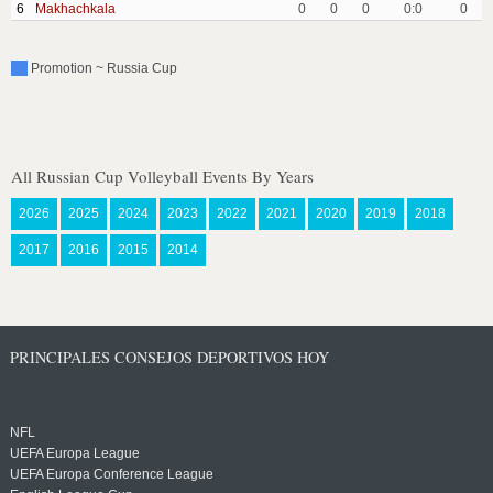
6
Makhachkala
0
0
0
0:0
0
Promotion ~ Russia Cup
All Russian Cup Volleyball Events By Years
2026
2025
2024
2023
2022
2021
2020
2019
2018
2017
2016
2015
2014
PRINCIPALES CONSEJOS DEPORTIVOS HOY
NFL
UEFA Europa League
UEFA Europa Conference League