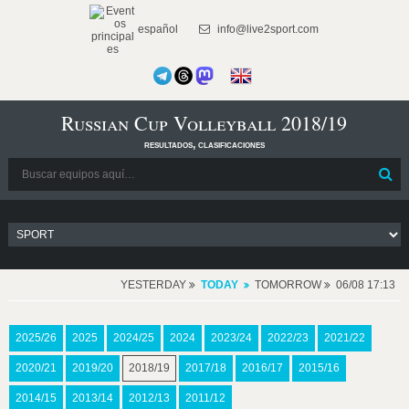
español
info@live2sport.com
Russian Cup Volleyball 2018/19
resultados, clasificaciones
YESTERDAY
TODAY
TOMORROW
06/08 17:13
2025/26
2025
2024/25
2024
2023/24
2022/23
2021/22
2020/21
2019/20
2018/19
2017/18
2016/17
2015/16
2014/15
2013/14
2012/13
2011/12