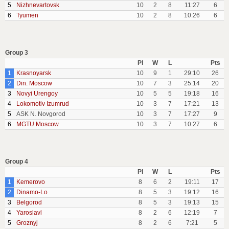
5
Nizhnevartovsk
10
2
8
11:27
6
6
Tyumen
10
2
8
10:26
6
Group 3
Pl
W
L
Pts
1
Krasnoyarsk
10
9
1
29:10
26
2
Din. Moscow
10
7
3
25:14
20
3
Novyi Urengoy
10
5
5
19:18
16
4
Lokomotiv Izumrud
10
3
7
17:21
13
5
ASK N. Novgorod
10
3
7
17:27
9
6
MGTU Moscow
10
3
7
10:27
6
Group 4
Pl
W
L
Pts
1
Kemerovo
8
6
2
19:11
17
2
Dinamo-Lo
8
5
3
19:12
16
3
Belgorod
8
5
3
19:13
15
4
Yaroslavl
8
2
6
12:19
7
5
Groznyj
8
2
6
7:21
5