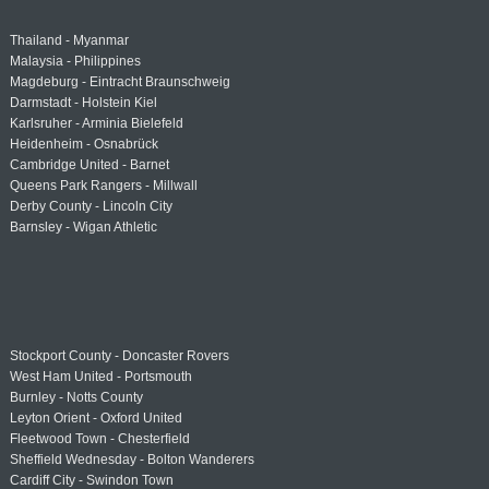
Thailand - Myanmar
Malaysia - Philippines
Magdeburg - Eintracht Braunschweig
Darmstadt - Holstein Kiel
Karlsruher - Arminia Bielefeld
Heidenheim - Osnabrück
Cambridge United - Barnet
Queens Park Rangers - Millwall
Derby County - Lincoln City
Barnsley - Wigan Athletic
Stockport County - Doncaster Rovers
West Ham United - Portsmouth
Burnley - Notts County
Leyton Orient - Oxford United
Fleetwood Town - Chesterfield
Sheffield Wednesday - Bolton Wanderers
Cardiff City - Swindon Town