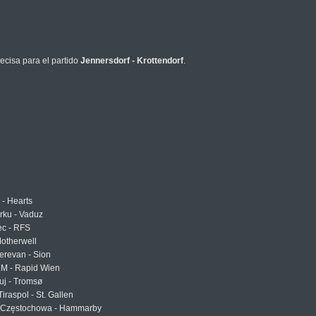
ecisa para el partido
Jennersdorf - Krottendorf
.
 - Hearts
urku - Vaduz
ec - RFS
otherwell
erevan - Sion
LM - Rapid Wien
uj - Tromsø
Tiraspol - St. Gallen
Częstochowa - Hammarby