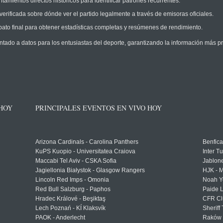
amientos directos históricos para identificar patrones recurrentes.
erificada sobre dónde ver el partido legalmente a través de emisoras oficiales.
ato final para obtener estadísticas completas y resúmenes de rendimiento.
ntado a datos para los entusiastas del deporte, garantizando la información más pr
 HOY
PRINCIPALES EVENTOS EN VIVO HOY
Arizona Cardinals - Carolina Panthers
Benfica
KuPS Kuopio - Universitatea Craiova
Inter T
Maccabi Tel Aviv - CSKA Sofia
Jablon
Jagiellonia Białystok - Glasgow Rangers
HJK - M
Lincoln Red Imps - Omonia
Noah Y
Red Bull Salzburg - Paphos
Paide 
Hradec Králové - Beşiktaş
CFR Cl
Lech Poznań - KÍ Klaksvík
Sheriff 
PAOK - Anderlecht
Raków 