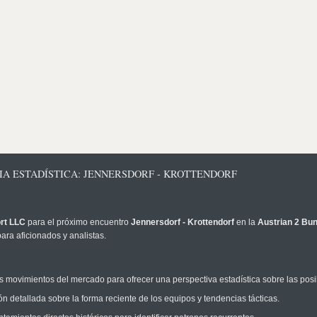
CIA ESTADÍSTICA: JENNERSDORF - KROTTENDORF
rt LLC
para el próximo encuentro
Jennersdorf - Krottendorf
en la
Austrian 2 Bu
ara aficionados y analistas.
 movimientos del mercado para ofrecer una perspectiva estadística sobre las posi
n detallada sobre la forma reciente de los equipos y tendencias tácticas.