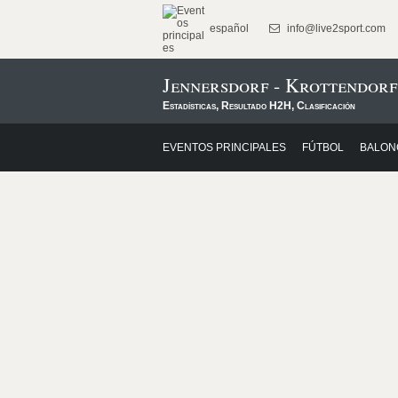
español
info@live2sport.com
Jennersdorf - Krottendorf
Estadísticas, Resultado H2H, Clasificación
EVENTOS PRINCIPALES
FÚTBOL
BALON