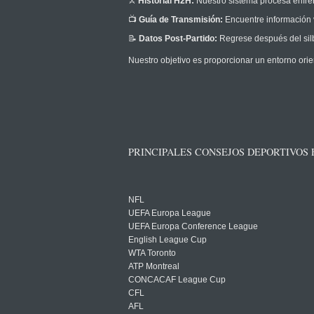
⚔️
Historial H2H:
Nuestro sistema procesa enfrent
📺
Guía de Transmisión:
Encuentre información v
📝
Datos Post-Partido:
Regrese después del silb
Nuestro objetivo es proporcionar un entorno orie
PRINCIPALES CONSEJOS DEPORTIVOS
NFL
UEFA Europa League
UEFA Europa Conference League
English League Cup
WTA Toronto
ATP Montreal
CONCACAF League Cup
CFL
AFL