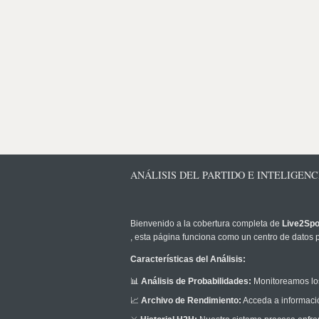
ANÁLISIS DEL PARTIDO E INTELIGEN
Bienvenido a la cobertura completa de
Live2Spo
, esta página funciona como un centro de datos p
Características del Análisis:
📊
Análisis de Probabilidades:
Monitoreamos los
📈
Archivo de Rendimiento:
Acceda a informació