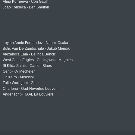
Alina Korneeva - Cori Gauff
Joao Fonseca - Ben Shelton
Leylah Annie Fernandez - Naomi Osaka
Botic Van De Zandschulp - Jakub Mensik
Alexandra Eala - Belinda Bencic
West Coast Eagles - Collingwood Magpies
St Kilda Saints - Carlton Blues
Gent - KV Mechelen
Cruzeiro - Mirassol
Zulte Waregem - Genk
Charleroi - Oud-Heverlee Leuven
Anderlecht - RAAL La Louvière