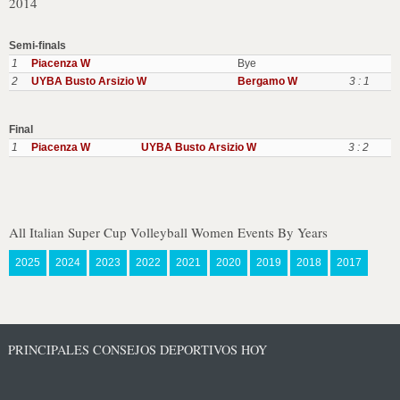
2014
Semi-finals
1
Piacenza W
Bye
2
UYBA Busto Arsizio W
Bergamo W
3 : 1
Final
1
Piacenza W
UYBA Busto Arsizio W
3 : 2
All Italian Super Cup Volleyball Women Events By Years
2025
2024
2023
2022
2021
2020
2019
2018
2017
PRINCIPALES CONSEJOS DEPORTIVOS HOY