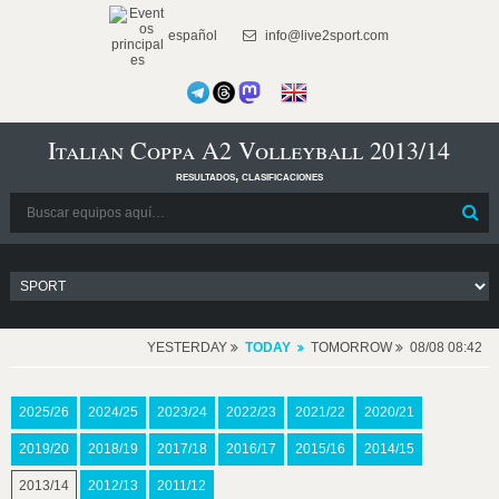
español
info@live2sport.com
Italian Coppa A2 Volleyball 2013/14
resultados, clasificaciones
YESTERDAY
TODAY
TOMORROW
08/08 08:42
2025/26
2024/25
2023/24
2022/23
2021/22
2020/21
2019/20
2018/19
2017/18
2016/17
2015/16
2014/15
2013/14
2012/13
2011/12