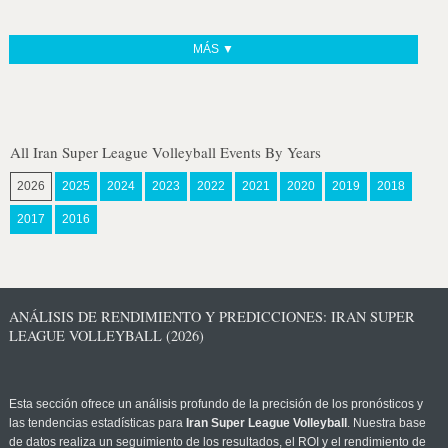
MÁS ▼
All Iran Super League Volleyball Events By Years
2026
2025
2024
2023
2022
2021
2020
2019
2018
2017
2016
ANÁLISIS DE RENDIMIENTO Y PREDICCIONES: IRAN SUPER
LEAGUE VOLLEYBALL (2026)
Esta sección ofrece un análisis profundo de la precisión de los pronósticos y
las tendencias estadísticas para
Iran Super League Volleyball
. Nuestra base
de datos realiza un seguimiento de los resultados, el ROI y el rendimiento de