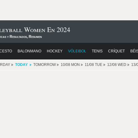
leyball Women En 2024
ticas y Resultados, Resumen
CESTO
BALONMANO
HOCKEY
VÓLEIBOL
TENIS
CRÍQUET
BÉI
ERDAY
TODAY
TOMORROW
10/08 MON
11/08 TUE
12/08 WED
13/