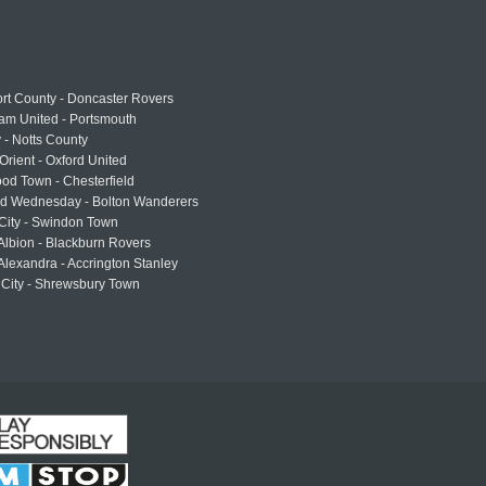
rt County - Doncaster Rovers
am United - Portsmouth
 - Notts County
Orient - Oxford United
od Town - Chesterfield
eld Wednesday - Bolton Wanderers
 City - Swindon Town
Albion - Blackburn Rovers
lexandra - Accrington Stanley
 City - Shrewsbury Town