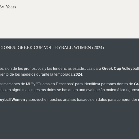
By Years
CIONES: GREEK CUP VOLLEYBALL WOMEN (2024)
ecisión de los pronósticos y las tendencias estadísticas para
Greek Cup Volleyba
imiento de los modelos durante la temporada
2024
.
timaciones de ML" y "Cuotas en Descenso" para identificar patrones dentro de
Gr
as en algoritmos, nuestros datos se basan en una evaluación matemática rigurosa
leyball Women
y aproveche nuestros análisis basados en datos para comprender me