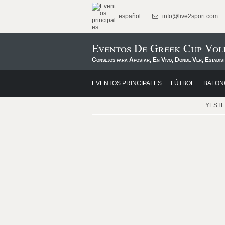
español
info@live2sport.com
Eventos De Greek Cup Vol
Consejos para Apostar, En Vivo, Dónde Ver, Estadís
EVENTOS PRINCIPALES
FÚTBOL
BALON
YEST