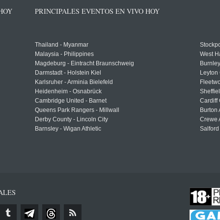
 HOY
PRINCIPALES EVENTOS EN VIVO HOY
Thailand - Myanmar
Stockpo
Malaysia - Philippines
West H
Magdeburg - Eintracht Braunschweig
Burnley
Darmstadt - Holstein Kiel
Leyton 
Karlsruher - Arminia Bielefeld
Fleetwo
Heidenheim - Osnabrück
Sheffi
Cambridge United - Barnet
Cardiff
Queens Park Rangers - Millwall
Burton 
Derby County - Lincoln City
Crewe A
Barnsley - Wigan Athletic
Salford
ALES