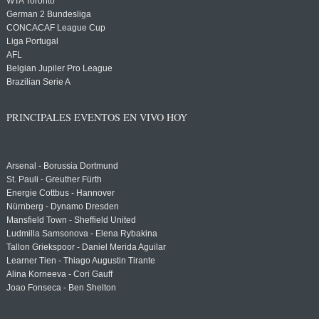
WTA Toronto
German 2 Bundesliga
CONCACAF League Cup
Liga Portugal
AFL
Belgian Jupiler Pro League
Brazilian Serie A
PRINCIPALES EVENTOS EN VIVO HOY
Arsenal - Borussia Dortmund
St. Pauli - Greuther Fürth
Energie Cottbus - Hannover
Nürnberg - Dynamo Dresden
Mansfield Town - Sheffield United
Ludmilla Samsonova - Elena Rybakina
Tallon Griekspoor - Daniel Merida Aguilar
Learner Tien - Thiago Augustin Tirante
Alina Korneeva - Cori Gauff
Joao Fonseca - Ben Shelton