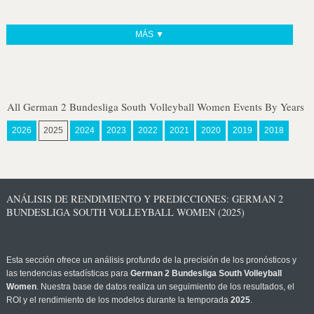
MÁS ▼
All German 2 Bundesliga South Volleyball Women Events By Years
2026
2025
2024
2023
2022
2021
2020
2019
2018
ANÁLISIS DE RENDIMIENTO Y PREDICCIONES: GERMAN 2
BUNDESLIGA SOUTH VOLLEYBALL WOMEN (2025)
Esta sección ofrece un análisis profundo de la precisión de los pronósticos y
las tendencias estadísticas para
German 2 Bundesliga South Volleyball
Women
. Nuestra base de datos realiza un seguimiento de los resultados, el
ROI y el rendimiento de los modelos durante la temporada
2025
.