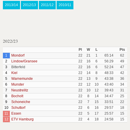
2013/14
2012/13
2011/12
2010/11
2022/23
Pl
W
L
Pts
1
Mondorf
22
21
1
65:14
62
2
Lindow/Gransee
22
16
6
56:29
49
3
Bitterfeld
22
16
6
52:24
47
4
Kiel
22
14
8
48:33
42
5
Warnemunde
22
13
9
43:38
36
6
Munster
22
12
10
43:40
34
7
Neustrelitz
22
10
12
39:43
31
8
Bocholt
22
8
14
34:47
25
9
Schoneiche
22
7
15
33:51
22
10
Schuttorf
22
6
16
29:57
18
11
Essen
22
5
17
25:57
15
12
ETV Hamburg
22
4
18
24:58
15