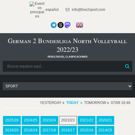
español
info@live2sport.com
German 2 Bundesliga North Volleyball
2022/23
resultados, clasificaciones
YESTERDAY
TODAY
TOMORROW
07/08 16:46
2025/26
2024/25
2023/24
2022/23
2021/22
2020/21
2019/20
2018/19
2017/18
2016/17
2015/16
2014/15