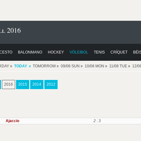
ll 2016
CESTO
BALONMANO
HOCKEY
VÓLEIBOL
TENIS
CRÍQUET
BÉI
RDAY
TODAY
TOMORROW
09/08 SUN
10/08 MON
11/08 TUE
12/
2016
2015
2014
2012
Ajaccio
2 : 3