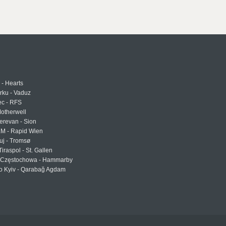
 - Hearts
urku - Vaduz
ec - RFS
otherwell
erevan - Sion
LM - Rapid Wien
uj - Tromsø
Tiraspol - St. Gallen
Częstochowa - Hammarby
 Kyiv - Qarabağ Agdam