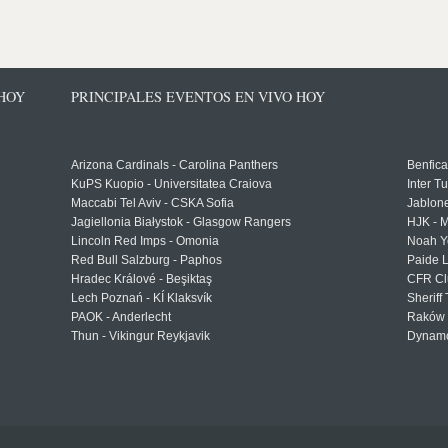
 HOY
PRINCIPALES EVENTOS EN VIVO HOY
Arizona Cardinals - Carolina Panthers
Benfica
KuPS Kuopio - Universitatea Craiova
Inter T
Maccabi Tel Aviv - CSKA Sofia
Jablon
Jagiellonia Białystok - Glasgow Rangers
HJK - M
Lincoln Red Imps - Omonia
Noah Y
Red Bull Salzburg - Paphos
Paide 
Hradec Králové - Beşiktaş
CFR Cl
Lech Poznań - KÍ Klaksvík
Sheriff 
PAOK - Anderlecht
Raków 
Thun - Vikingur Reykjavik
Dynamo