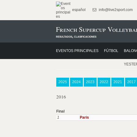
español
info@live2sport.com
French Supercup Volleyba
resultados, clasificaciones
EVENTOS PRINCIPALES
FÚTBOL
BALON
YESTE
2025
2024
2023
2022
2021
2017
2016
Final
1
Paris