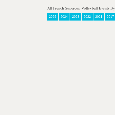
All French Supercup Volleyball Events By
2025
2024
2023
2022
2021
2017