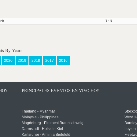
rit
3 : 0
nts By Years
2020
2019
2018
2017
2016
 HOY
PRINCIPALES EVENTOS EN VIVO HOY
Thailand - Myanmar
Stockpo
Malaysia - Philippines
West H
Magdeburg - Eintracht Braunschweig
Burnley
Darmstadt - Holstein Kiel
Leyton 
Karlsruher - Arminia Bielefeld
Fleetwo