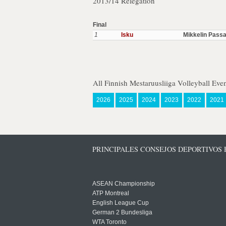
2013/14 Relegation
Final
1
Isku
Mikkelin Passa
All Finnish Mestaruusliiga Volleyball Eve
2026
2025
2024
2023
2022
2021
PRINCIPALES CONSEJOS DEPORTIVOS
ASEAN Championship
ATP Montreal
English League Cup
German 2 Bundesliga
WTA Toronto