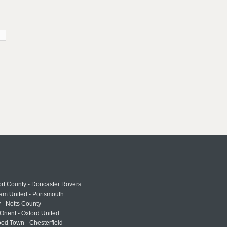
rt County - Doncaster Rovers
am United - Portsmouth
 - Notts County
Orient - Oxford United
od Town - Chesterfield