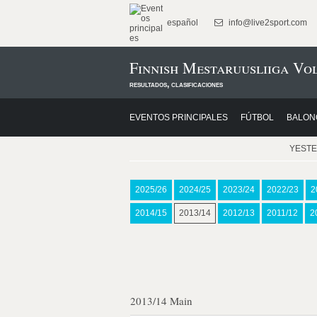
español
info@live2sport.com
Finnish Mestaruusliiga Vo
resultados, clasificaciones
EVENTOS PRINCIPALES
FÚTBOL
BALON
YEST
2025/26
2024/25
2023/24
2022/23
2
2014/15
2013/14
2012/13
2011/12
2
2013/14 Main