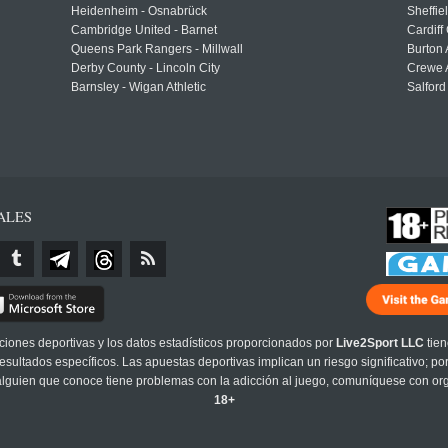
Heidenheim - Osnabrück
Sheffi
Cambridge United - Barnet
Cardiff
Queens Park Rangers - Millwall
Burton 
Derby County - Lincoln City
Crewe A
Barnsley - Wigan Athletic
Salford
ALES
cciones deportivas y los datos estadísticos proporcionados por
Live2Sport LLC
tien
sultados específicos. Las apuestas deportivas implican un riesgo significativo; po
 alguien que conoce tiene problemas con la adicción al juego, comuníquese con or
18+