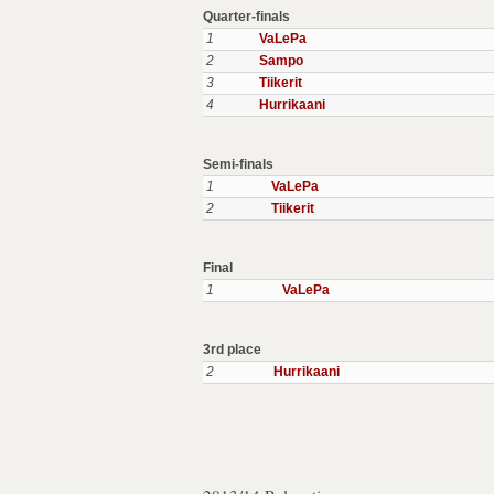
Quarter-finals
1
VaLePa
2
Sampo
3
Tiikerit
4
Hurrikaani
Semi-finals
1
VaLePa
2
Tiikerit
Final
1
VaLePa
3rd place
2
Hurrikaani