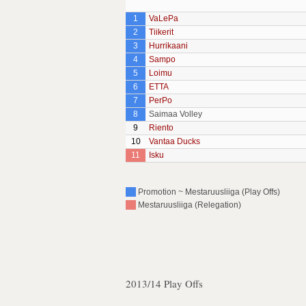
1
VaLePa
2
Tiikerit
3
Hurrikaani
4
Sampo
5
Loimu
6
ETTA
7
PerPo
8
Saimaa Volley
9
Riento
10
Vantaa Ducks
11
Isku
Promotion ~ Mestaruusliiga (Play Offs)
Mestaruusliiga (Relegation)
2013/14 Play Offs