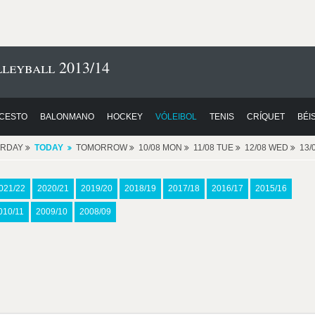
lleyball 2013/14
CESTO
BALONMANO
HOCKEY
VÓLEIBOL
TENIS
CRÍQUET
BÉI
ERDAY
TODAY
TOMORROW
10/08 MON
11/08 TUE
12/08 WED
13/
021/22
2020/21
2019/20
2018/19
2017/18
2016/17
2015/16
010/11
2009/10
2008/09