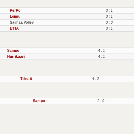
PerPo
3 : 1
Loimu
3 : 1
Saimaa Volley
3 : 0
ETTA
3 : 1
Sampo
4 : 1
Hurrikaani
4 : 1
Tiikerit
4 : 2
Sampo
2 : 0