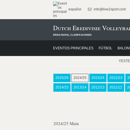
español
info@live2sport.com
Dutch Eredivisie Volleyba
resultados, clasificaciones
EVENTOS PRINCIPALES
FÚTBOL
BALON
YEST
2025/26
2024/25
2023/24
2022/23
2
2014/15
2013/14
2012/13
2011/12
2
2024/25 Main