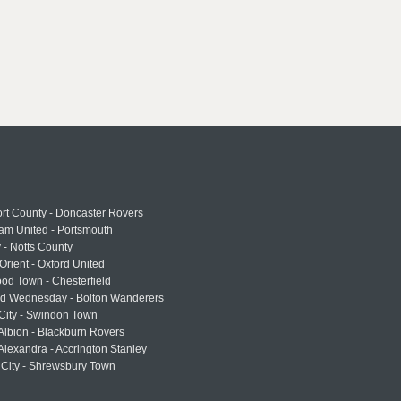
rt County - Doncaster Rovers
am United - Portsmouth
 - Notts County
Orient - Oxford United
od Town - Chesterfield
eld Wednesday - Bolton Wanderers
 City - Swindon Town
Albion - Blackburn Rovers
lexandra - Accrington Stanley
 City - Shrewsbury Town