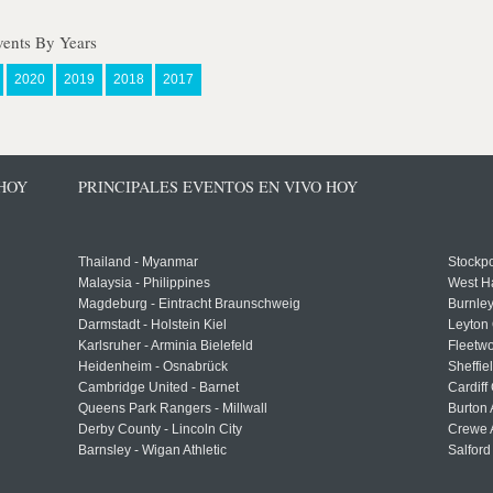
vents By Years
2020
2019
2018
2017
 HOY
PRINCIPALES EVENTOS EN VIVO HOY
Thailand - Myanmar
Stockpo
Malaysia - Philippines
West H
Magdeburg - Eintracht Braunschweig
Burnley
Darmstadt - Holstein Kiel
Leyton 
Karlsruher - Arminia Bielefeld
Fleetwo
Heidenheim - Osnabrück
Sheffi
Cambridge United - Barnet
Cardiff
Queens Park Rangers - Millwall
Burton 
Derby County - Lincoln City
Crewe A
Barnsley - Wigan Athletic
Salford