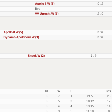
Apollo 8 W (5)
0 : 2
Bye
VV Utrecht W (6)
2 : 0
Apollo 8 W (5)
2 : 0
Dynamo Apeldoorn W (3)
2 : 0
Sneek W (2)
1 : 3
Pl
W
L
Pts
8
7
1
21:5
25
8
5
3
18:12
17
8
4
4
13:15
14
8
3
5
11:18
8