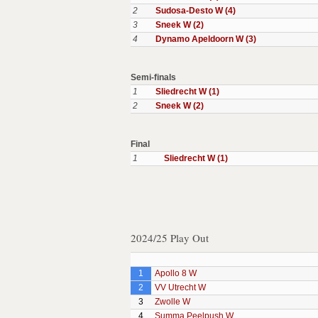
2
Sudosa-Desto W (4)
3
Sneek W (2)
4
Dynamo Apeldoorn W (3)
Semi-finals
1
Sliedrecht W (1)
2
Sneek W (2)
Final
1
Sliedrecht W (1)
2024/25 Play Out
1
Apollo 8 W
2
VV Utrecht W
3
Zwolle W
4
Summa Peelpush W