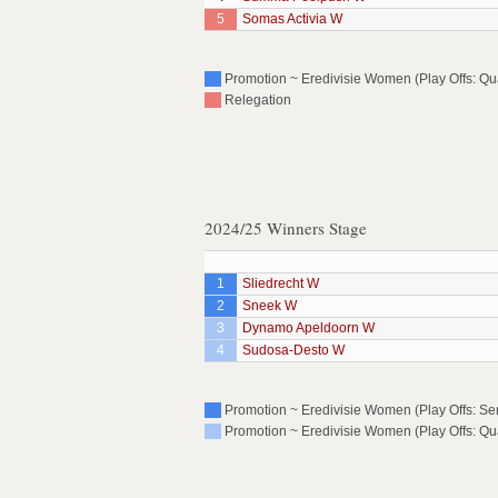
5
Somas Activia W
Promotion ~ Eredivisie Women (Play Offs: Qua
Relegation
2024/25 Winners Stage
1
Sliedrecht W
2
Sneek W
3
Dynamo Apeldoorn W
4
Sudosa-Desto W
Promotion ~ Eredivisie Women (Play Offs: Se
Promotion ~ Eredivisie Women (Play Offs: Qua