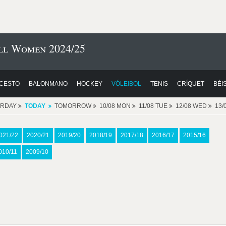
ll Women 2024/25
CESTO
BALONMANO
HOCKEY
VÓLEIBOL
TENIS
CRÍQUET
BÉI
ERDAY
TODAY
TOMORROW
10/08 MON
11/08 TUE
12/08 WED
13/
021/22
2020/21
2019/20
2018/19
2017/18
2016/17
2015/16
010/11
2009/10