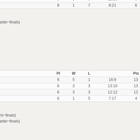
8
1
7
8:21
6
rter~finals)
Pl
W
L
Pts
6
5
1
16:9
13
6
3
3
13:10
13
6
3
3
12:12
12
6
1
5
7:17
4
mi~finals)
rter~finals)