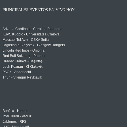
PRINCIPALES EVENTOS EN VIVO HOY
Arizona Cardinals - Carolina Panthers
KuPS Kuopio - Universitatea Craiova
Maccabi Tel Aviv - CSKA Sofia
Jagiellonia Białystok - Glasgow Rangers
Lincoln Red Imps - Omonia
Red Bull Salzburg - Paphos
Hradec Králové - Beşiktaş
Lech Poznań - KÍ Klaksvík
PAOK - Anderlecht
Thun - Vikingur Reykjavik
Benfica - Hearts
Inter Turku - Vaduz
Jablonec - RFS