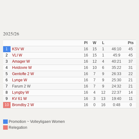
2025/26
Pl
W
L
Pts
1
KSV W
16
15
1
46:10
45
2
VLI W
16
15
1
45:9
45
3
Amager W
16
12
4
40:21
37
4
Hvidovre W
16
10
6
35:22
31
5
Gentofte 2 W
16
7
9
26:33
22
6
Lynge W
16
7
9
25:30
21
7
Farum 2 W
16
7
9
24:32
21
8
Lyngby W
16
4
12
22:37
14
9
KV 61 W
16
3
13
19:40
11
10
Brondby 2 W
16
0
16
0:48
0
Promotion ~ Volleyligaen Women
Relegation