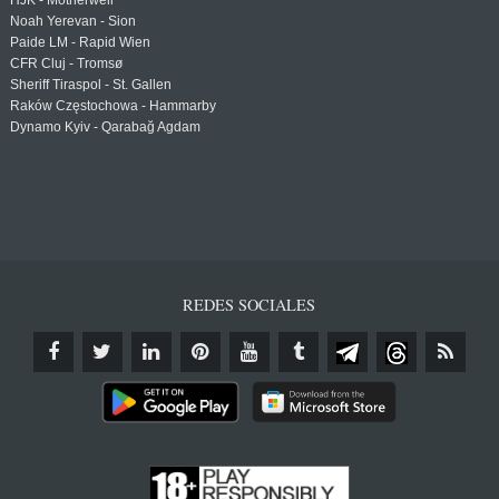
HJK - Motherwell
Noah Yerevan - Sion
Paide LM - Rapid Wien
CFR Cluj - Tromsø
Sheriff Tiraspol - St. Gallen
Raków Częstochowa - Hammarby
Dynamo Kyiv - Qarabağ Agdam
REDES SOCIALES