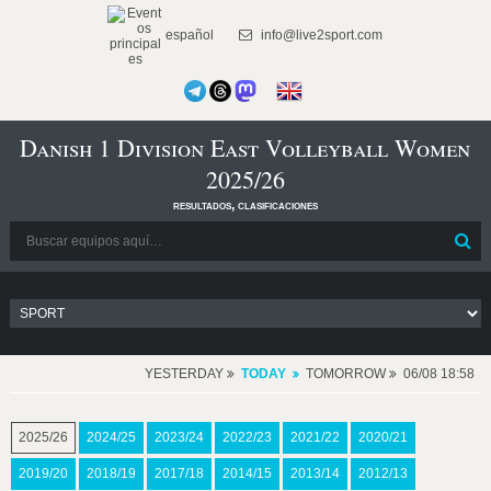
español
info@live2sport.com
Danish 1 Division East Volleyball Women
2025/26
resultados, clasificaciones
YESTERDAY
TODAY
TOMORROW
06/08 18:58
2025/26
2024/25
2023/24
2022/23
2021/22
2020/21
2019/20
2018/19
2017/18
2014/15
2013/14
2012/13