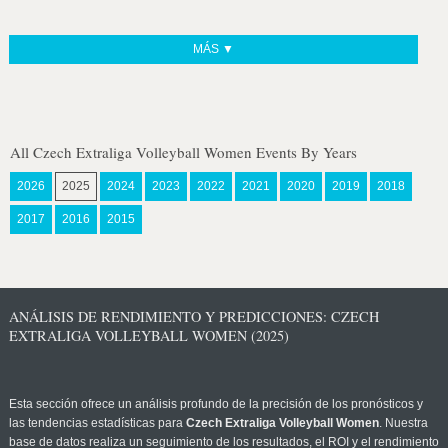
MÁS ▼
All Czech Extraliga Volleyball Women Events By Years
2026
2025
2024
2023
2022
2021
2020
2019
2018
2017
2016
2015
ANÁLISIS DE RENDIMIENTO Y PREDICCIONES: CZECH
EXTRALIGA VOLLEYBALL WOMEN (2025)
Esta sección ofrece un análisis profundo de la precisión de los pronósticos y
las tendencias estadísticas para
Czech Extraliga Volleyball Women
. Nuestra
base de datos realiza un seguimiento de los resultados, el ROI y el rendimiento