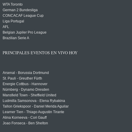
WTA Toronto
German 2 Bundesliga
CONCACAF League Cup
Liga Portugal
AFL
Belgian Jupiler Pro League
Brazilian Serie A
PRINCIPALES EVENTOS EN VIVO HOY
Arsenal - Borussia Dortmund
St. Pauli - Greuther Fürth
Energie Cottbus - Hannover
Nürnberg - Dynamo Dresden
Mansfield Town - Sheffield United
Ludmilla Samsonova - Elena Rybakina
Tallon Griekspoor - Daniel Merida Aguilar
Learner Tien - Thiago Augustin Tirante
Alina Korneeva - Cori Gauff
Joao Fonseca - Ben Shelton