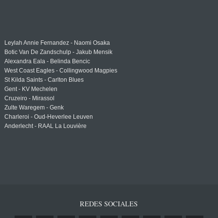
Leylah Annie Fernandez - Naomi Osaka
Botic Van De Zandschulp - Jakub Mensik
Alexandra Eala - Belinda Bencic
West Coast Eagles - Collingwood Magpies
St Kilda Saints - Carlton Blues
Gent - KV Mechelen
Cruzeiro - Mirassol
Zulte Waregem - Genk
Charleroi - Oud-Heverlee Leuven
Anderlecht - RAAL La Louvière
REDES SOCIALES