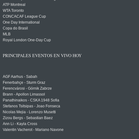
ATP Montreal
WTA Toronto
CONCACAF League Cup
One Day International
Copa do Brasil
MLB
Royal London One-Day Cup
PRINCIPALES EVENTOS EN VIVO HOY
AGF Aarhus - Sabah
Fenerbahçe - Sturm Graz
Ferencvárosi - Górnik Zabrze
Brann - Apollon Limassol
Panathinaikos - CSKA 1948 Sofia
Stefanos Tsitsipas - Joao Fonseca
Nicolas Mejia - Lorenzo Musetti
Zizou Bergs - Sebastian Baez
Ann Li - Kayla Cross
Valentin Vacherot - Mariano Navone