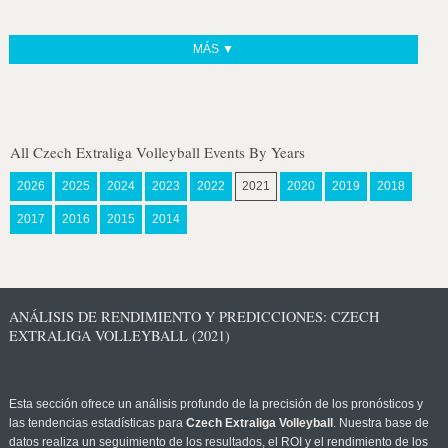
MÁS ▼
All Czech Extraliga Volleyball Events By Years
2026
2025
2024
2023
2022
2021
2020
2019
2018
2017
2016
2015
2014
ANÁLISIS DE RENDIMIENTO Y PREDICCIONES: CZECH
EXTRALIGA VOLLEYBALL (2021)
Esta sección ofrece un análisis profundo de la precisión de los pronósticos y
las tendencias estadísticas para
Czech Extraliga Volleyball
. Nuestra base de
datos realiza un seguimiento de los resultados, el ROI y el rendimiento de los