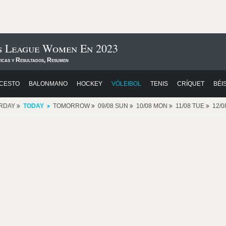
s League Women En 2023
ticas y Resultados, Resumen
CESTO
BALONMANO
HOCKEY
VÓLEIBOL
TENIS
CRÍQUET
BÉI
RDAY
TODAY
TOMORROW
09/08 SUN
10/08 MON
11/08 TUE
12/