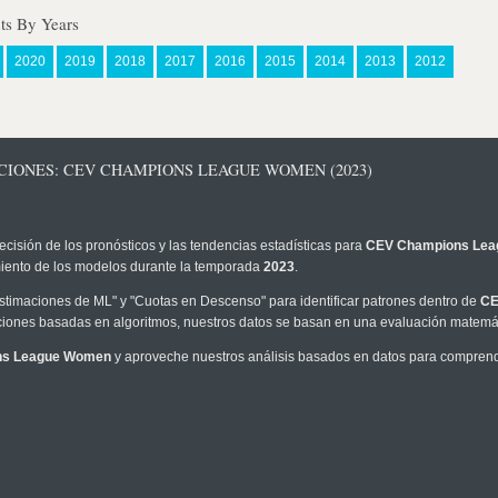
s By Years
2020
2019
2018
2017
2016
2015
2014
2013
2012
CIONES: CEV CHAMPIONS LEAGUE WOMEN (2023)
ecisión de los pronósticos y las tendencias estadísticas para
CEV Champions Le
imiento de los modelos durante la temporada
2023
.
timaciones de ML" y "Cuotas en Descenso" para identificar patrones dentro de
CE
iones basadas en algoritmos, nuestros datos se basan en una evaluación matemáti
ns League Women
y aproveche nuestros análisis basados en datos para comprender