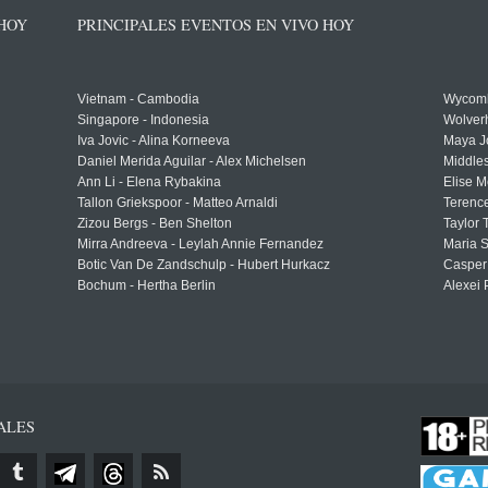
 HOY
PRINCIPALES EVENTOS EN VIVO HOY
Vietnam - Cambodia
Wycomb
Singapore - Indonesia
Wolver
Iva Jovic - Alina Korneeva
Maya J
Daniel Merida Aguilar - Alex Michelsen
Middle
Ann Li - Elena Rybakina
Elise M
Tallon Griekspoor - Matteo Arnaldi
Terenc
Zizou Bergs - Ben Shelton
Taylor 
Mirra Andreeva - Leylah Annie Fernandez
Maria S
Botic Van De Zandschulp - Hubert Hurkacz
Casper
Bochum - Hertha Berlin
Alexei 
ALES