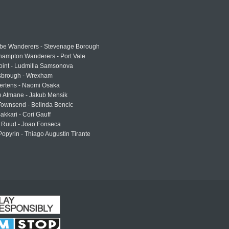
e Wanderers - Stevenage Borough
hampton Wanderers - Port Vale
oint - Ludmilla Samsonova
sbrough - Wrexham
ertens - Naomi Osaka
e Atmane - Jakub Mensik
Townsend - Belinda Bencic
akkari - Cori Gauff
 Ruud - Joao Fonseca
Popyrin - Thiago Augustin Tirante