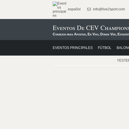
español
info@live2sport.com
Eventos De CEV Champion
Consejos para Apostar, En Vivo, Dónde Ver, Estadís
EVENTOS PRINCIPALES
FÚTBOL
BALON
YESTE