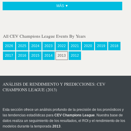
MÁS ▼
All CEV Champions League Events By Years
2026
2025
2024
2023
2022
2021
2020
2019
2018
2017
2016
2015
2014
2013
2012
ANÁLISIS DE RENDIMIENTO Y PREDICCIONES: CEV
CHAMPIONS LEAGUE (2013)
Esta sección ofrece un análisis profundo de la precisión de los pronósticos y
las tendencias estadísticas para
CEV Champions League
. Nuestra base de
datos realiza un seguimiento de los resultados, el ROI y el rendimiento de los
modelos durante la temporada
2013
.