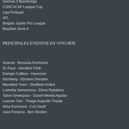
German 2 Bundesliga
CONCACAF League Cup
Liga Portugal
AFL
Belgian Jupiler Pro League
Brazilian Serie A
PRINCIPALES EVENTOS EN VIVO HOY
Arsenal - Borussia Dortmund
St. Pauli - Greuther Fürth
Energie Cottbus - Hannover
Nürnberg - Dynamo Dresden
Mansfield Town - Sheffield United
Ludmilla Samsonova - Elena Rybakina
Tallon Griekspoor - Daniel Merida Aguilar
Learner Tien - Thiago Augustin Tirante
Alina Korneeva - Cori Gauff
Joao Fonseca - Ben Shelton