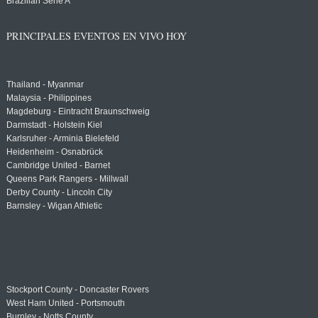
Brazilian Serie A
PRINCIPALES EVENTOS EN VIVO HOY
Thailand - Myanmar
Malaysia - Philippines
Magdeburg - Eintracht Braunschweig
Darmstadt - Holstein Kiel
Karlsruher - Arminia Bielefeld
Heidenheim - Osnabrück
Cambridge United - Barnet
Queens Park Rangers - Millwall
Derby County - Lincoln City
Barnsley - Wigan Athletic
Stockport County - Doncaster Rovers
West Ham United - Portsmouth
Burnley - Notts County