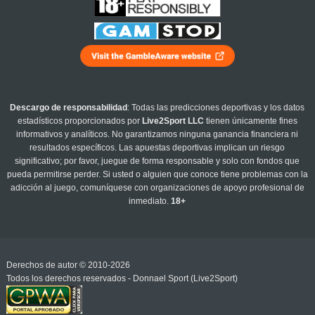
Descargo de responsabilidad
: Todas las predicciones deportivas y los datos
estadísticos proporcionados por
Live2Sport LLC
tienen únicamente fines
informativos y analíticos. No garantizamos ninguna ganancia financiera ni
resultados específicos. Las apuestas deportivas implican un riesgo
significativo; por favor, juegue de forma responsable y solo con fondos que
pueda permitirse perder. Si usted o alguien que conoce tiene problemas con la
adicción al juego, comuníquese con organizaciones de apoyo profesional de
inmediato.
18+
Derechos de autor © 2010-2026
Todos los derechos reservados - Donnael Sport (Live2Sport)