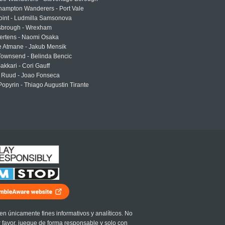
hampton Wanderers - Port Vale
oint - Ludmilla Samsonova
sbrough - Wrexham
ertens - Naomi Osaka
e Atmane - Jakub Mensik
Townsend - Belinda Bencic
akkari - Cori Gauff
 Ruud - Joao Fonseca
Popyrin - Thiago Augustin Tirante
en únicamente fines informativos y analíticos. No
r favor, juegue de forma responsable y solo con