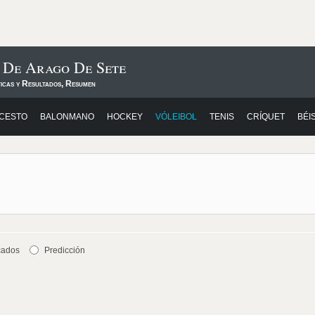
 De Arago De Sete
ticas y Resultados, Resumen
CESTO
BALONMANO
HOCKEY
VÓLEIBOL
TENIS
CRÍQUET
BÉI
cados
Predicción