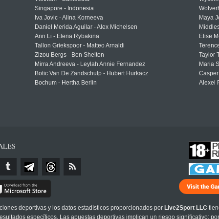
Singapore - Indonesia
Wolver
Iva Jovic - Alina Korneeva
Maya J
Daniel Merida Aguilar - Alex Michelsen
Middle
Ann Li - Elena Rybakina
Elise M
Tallon Griekspoor - Matteo Arnaldi
Terenc
Zizou Bergs - Ben Shelton
Taylor 
Mirra Andreeva - Leylah Annie Fernandez
Maria S
Botic Van De Zandschulp - Hubert Hurkacz
Casper
Bochum - Hertha Berlin
Alexei 
ALES
cciones deportivas y los datos estadísticos proporcionados por
Live2Sport LLC
tien
sultados específicos. Las apuestas deportivas implican un riesgo significativo; po