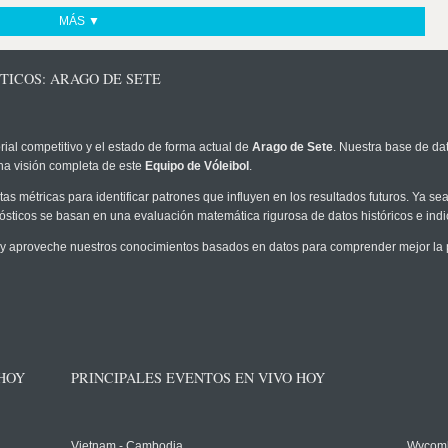
MÁS ▼
TICOS: ARAGO DE SETE
rial competitivo y el estado de forma actual de
Arago de Sete
. Nuestra base de dat
na visión completa de este
Equipo de Vóleibol
.
as métricas para identificar patrones que influyen en los resultados futuros. Ya sea 
onósticos se basan en una evaluación matemática rigurosa de datos históricos e ind
y aproveche nuestros conocimientos basados en datos para comprender mejor la pro
 HOY
PRINCIPALES EVENTOS EN VIVO HOY
Vietnam - Cambodia
Wycomb