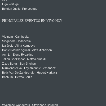
Liga Portugal
Belgian Jupiler Pro League
PRINCIPALES EVENTOS EN VIVO HOY
Vietnam - Cambodia
Singapore - Indonesia
Iva Jovic - Alina Korneeva
Daniel Merida Aguilar - Alex Michelsen
Ann Li - Elena Rybakina
Tallon Griekspoor - Matteo Arnaldi
Zizou Bergs - Ben Shelton
Mirra Andreeva - Leylah Annie Fernandez
Botic Van De Zandschulp - Hubert Hurkacz
Bochum - Hertha Berlin
Wycombe Wanderers - Stevenage Borough