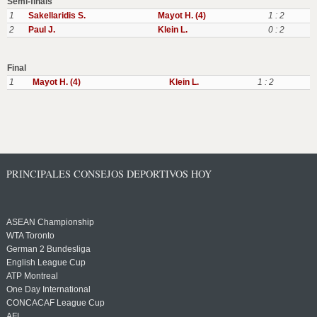
Semi-finals
1
Sakellaridis S.
Mayot H. (4)
1 : 2
2
Paul J.
Klein L.
0 : 2
Final
1
Mayot H. (4)
Klein L.
1 : 2
PRINCIPALES CONSEJOS DEPORTIVOS HOY
ASEAN Championship
WTA Toronto
German 2 Bundesliga
English League Cup
ATP Montreal
One Day International
CONCACAF League Cup
AFL