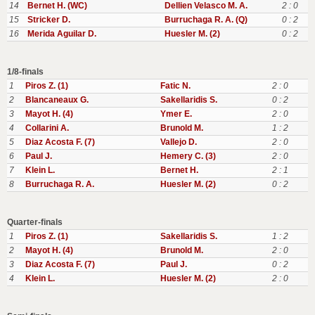
14
Bernet H. (WC)
Dellien Velasco M. A.
2 : 0
15
Stricker D.
Burruchaga R. A. (Q)
0 : 2
16
Merida Aguilar D.
Huesler M. (2)
0 : 2
1/8-finals
1
Piros Z. (1)
Fatic N.
2 : 0
2
Blancaneaux G.
Sakellaridis S.
0 : 2
3
Mayot H. (4)
Ymer E.
2 : 0
4
Collarini A.
Brunold M.
1 : 2
5
Diaz Acosta F. (7)
Vallejo D.
2 : 0
6
Paul J.
Hemery C. (3)
2 : 0
7
Klein L.
Bernet H.
2 : 1
8
Burruchaga R. A.
Huesler M. (2)
0 : 2
Quarter-finals
1
Piros Z. (1)
Sakellaridis S.
1 : 2
2
Mayot H. (4)
Brunold M.
2 : 0
3
Diaz Acosta F. (7)
Paul J.
0 : 2
4
Klein L.
Huesler M. (2)
2 : 0