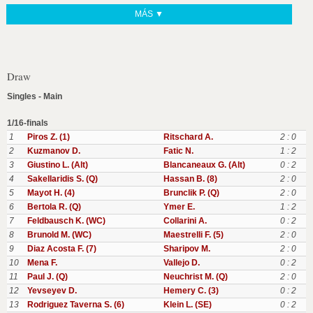
MÁS ▼
Draw
Singles - Main
1/16-finals
1
Piros Z. (1)
Ritschard A.
2 : 0
2
Kuzmanov D.
Fatic N.
1 : 2
3
Giustino L. (Alt)
Blancaneaux G. (Alt)
0 : 2
4
Sakellaridis S. (Q)
Hassan B. (8)
2 : 0
5
Mayot H. (4)
Brunclik P. (Q)
2 : 0
6
Bertola R. (Q)
Ymer E.
1 : 2
7
Feldbausch K. (WC)
Collarini A.
0 : 2
8
Brunold M. (WC)
Maestrelli F. (5)
2 : 0
9
Diaz Acosta F. (7)
Sharipov M.
2 : 0
10
Mena F.
Vallejo D.
0 : 2
11
Paul J. (Q)
Neuchrist M. (Q)
2 : 0
12
Yevseyev D.
Hemery C. (3)
0 : 2
13
Rodriguez Taverna S. (6)
Klein L. (SE)
0 : 2