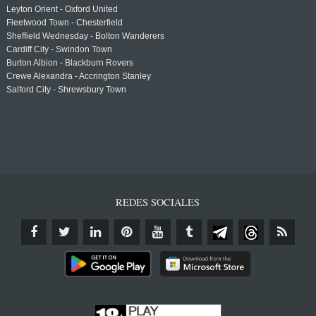
Leyton Orient - Oxford United
Fleetwood Town - Chesterfield
Sheffield Wednesday - Bolton Wanderers
Cardiff City - Swindon Town
Burton Albion - Blackburn Rovers
Crewe Alexandra - Accrington Stanley
Salford City - Shrewsbury Town
REDES SOCIALES