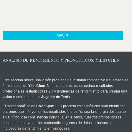
MÁS ▼
ANÁLISIS DE RENDIMIENTO Y PRONÓSTICOS: YILIN CHEN
Esta sección ofrece una visión profunda del historial competitivo y el estado de
forma actual de
Yilin Chen
. Nuestra base de datos rastrea resultados
profesionales, estadísticas H2H y tendencias de rendimiento para brindar una
visión completa de este
Jugador de Tenis
.
El motor analítico de
Live2Sport LLC
procesa estas métricas para identificar
patrones que influyen en los resultados futuros. Ya sea la sinergia del equipo
en el fútbol o la consistencia individual en el tenis, nuestros pronósticos se
basan en una evaluación matemática rigurosa de datos históricos e
indicadores de rendimiento en tiempo real.