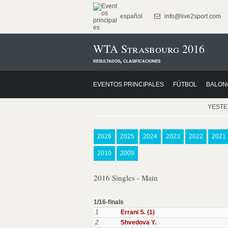
español
info@live2sport.com
WTA Strasbourg 2016
resultados, clasificaciones
EVENTOS PRINCIPALES
FÚTBOL
BALON
YEST
2026
2025
2024
2023
2022
2021
2010
2009
2016 Singles - Main
1/16-finals
1
Errani S. (1)
2
Shvedova Y.