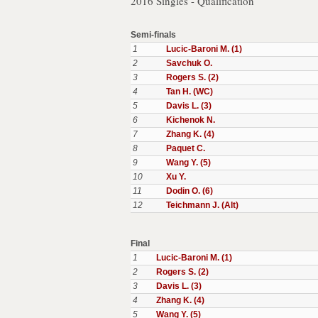
2016 Singles - Qualification
Semi-finals
1
Lucic-Baroni M. (1)
2
Savchuk O.
3
Rogers S. (2)
4
Tan H. (WC)
5
Davis L. (3)
6
Kichenok N.
7
Zhang K. (4)
8
Paquet C.
9
Wang Y. (5)
10
Xu Y.
11
Dodin O. (6)
12
Teichmann J. (Alt)
Final
1
Lucic-Baroni M. (1)
2
Rogers S. (2)
3
Davis L. (3)
4
Zhang K. (4)
5
Wang Y. (5)