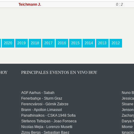
Teichmann J.
0 : 2
2020
2019
2018
2017
2016
2015
2014
2013
2012
 HOY
PRINCIPALES EVENTOS EN VIVO HOY
AGF Aarhus - Sabah
Nuno Bo
Fenerbahçe - Sturm Graz
Jessic
Ferencvárosi - Górnik Zabrze
Sloane 
Brann - Apollon Limassol
Jenson
Panathinaikos - CSKA 1948 Sofia
Zachary
Stefanos Tsitsipas - Joao Fonseca
Darya K
Nicolas Mejia - Lorenzo Musetti
Miomir 
Zizou Bergs - Sebastian Baez
Ignacio