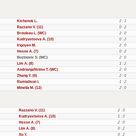
Kichenok L.
2 : 1
Razzano V. (11)
0 : 2
Brouleau L. (WC)
2 : 0
Kudryavtseva A. (10)
0 : 2
Irigoyen M.
2 : 0
Hesse A. (7)
0 : 2
Bozinovic S. (WC)
2 : 0
Lim A. (8)
1 : 2
Andrianjafitrimo T. (WC)
2 : 0
Zhang Y. (9)
2 : 0
Ramialison I.
1 : 2
Minella M. (12)
2 : 0
Razzano V. (11)
2 : 0
Kudryavtseva A. (10)
1 : 2
Hesse A. (7)
2 : 0
Lim A. (8)
0 : 2
Xu Y.
0 : 2