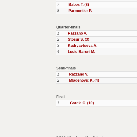
7
Babos T. (8)
8
Parmentier P.
Quarter-finals
1
Razzano V.
2
Stosur S. (3)
3
Kudryavtseva A.
4
Lucic-Baroni M.
Semi-finals
1
Razzano V.
2
Mladenovic K. (4)
Final
1
Garcia C. (10)