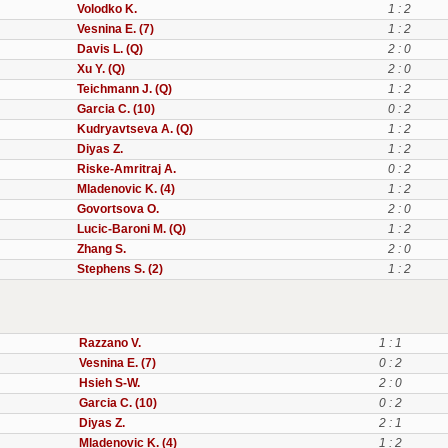
Volodko K.
1 : 2
Vesnina E. (7)
1 : 2
Davis L. (Q)
2 : 0
Xu Y. (Q)
2 : 0
Teichmann J. (Q)
1 : 2
Garcia C. (10)
0 : 2
Kudryavtseva A. (Q)
1 : 2
Diyas Z.
1 : 2
Riske-Amritraj A.
0 : 2
Mladenovic K. (4)
1 : 2
Govortsova O.
2 : 0
Lucic-Baroni M. (Q)
1 : 2
Zhang S.
2 : 0
Stephens S. (2)
1 : 2
Razzano V.
1 : 1
Vesnina E. (7)
0 : 2
Hsieh S-W.
2 : 0
Garcia C. (10)
0 : 2
Diyas Z.
2 : 1
Mladenovic K. (4)
1 : 2