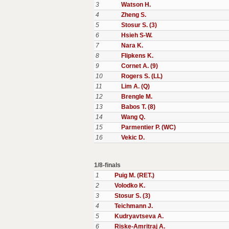
3
Watson H.
4
Zheng S.
5
Stosur S. (3)
6
Hsieh S-W.
7
Nara K.
8
Flipkens K.
9
Cornet A. (9)
10
Rogers S. (LL)
11
Lim A. (Q)
12
Brengle M.
13
Babos T. (8)
14
Wang Q.
15
Parmentier P. (WC)
16
Vekic D.
1/8-finals
1
Puig M. (RET.)
2
Volodko K.
3
Stosur S. (3)
4
Teichmann J.
5
Kudryavtseva A.
6
Riske-Amritraj A.