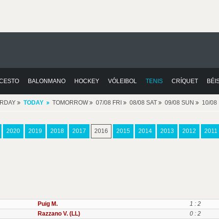
CESTO
BALONMANO
HOCKEY
VÓLEIBOL
TENIS
CRÍQUET
BÉI
ERDAY
TODAY
TOMORROW
07/08 FRI
08/08 SAT
09/08 SUN
10/0
2020
2019
2018
2017
2016
2015
2014
2013
2012
2011
Puig M.
1 : 2
Razzano V. (LL)
0 : 2