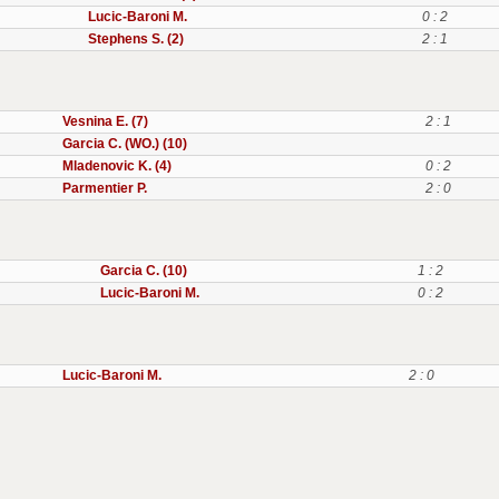
Lucic-Baroni M.
0 : 2
Stephens S. (2)
2 : 1
Vesnina E. (7)
2 : 1
Garcia C. (WO.) (10)
Mladenovic K. (4)
0 : 2
Parmentier P.
2 : 0
Garcia C. (10)
1 : 2
Lucic-Baroni M.
0 : 2
Lucic-Baroni M.
2 : 0