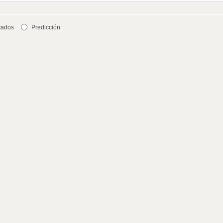
cados
Predicción