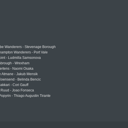
e Wanderers - Stevenage Borough
hampton Wanderers - Port Vale
oint - Ludmilla Samsonova
sbrough - Wrexham
ertens - Naomi Osaka
e Atmane - Jakub Mensik
Townsend - Belinda Bencic
akkari - Cori Gauff
 Ruud - Joao Fonseca
Popyrin - Thiago Augustin Tirante