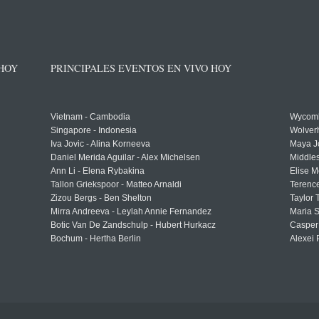
 HOY
PRINCIPALES EVENTOS EN VIVO HOY
Vietnam - Cambodia
Wycomb
Singapore - Indonesia
Wolver
Iva Jovic - Alina Korneeva
Maya J
Daniel Merida Aguilar - Alex Michelsen
Middle
Ann Li - Elena Rybakina
Elise M
Tallon Griekspoor - Matteo Arnaldi
Terenc
Zizou Bergs - Ben Shelton
Taylor 
Mirra Andreeva - Leylah Annie Fernandez
Maria S
Botic Van De Zandschulp - Hubert Hurkacz
Casper
Bochum - Hertha Berlin
Alexei 