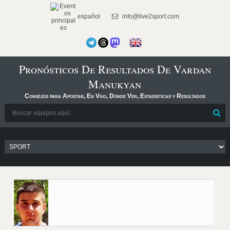
español
info@live2sport.com
Pronósticos De Resultados De Vardan
Manukyan
Consejos para Apostar, En Vivo, Dónde Ver, Estadísticas y Resultados