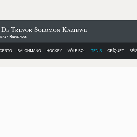
s De Trevor Solomon Kazibwe
icas y Resultados
CESTO
BALONMANO
HOCKEY
VÓLEIBOL
TENIS
CRÍQUET
BÉI