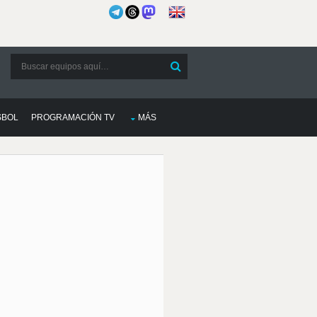
SBOL
PROGRAMACIÓN TV
MÁS