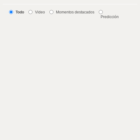
Todo
Video
Momentos destacados
Predicción