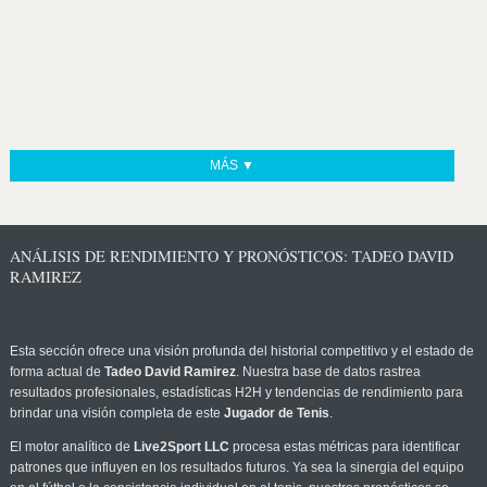
MÁS ▼
ANÁLISIS DE RENDIMIENTO Y PRONÓSTICOS: TADEO DAVID
RAMIREZ
Esta sección ofrece una visión profunda del historial competitivo y el estado de
forma actual de
Tadeo David Ramirez
. Nuestra base de datos rastrea
resultados profesionales, estadísticas H2H y tendencias de rendimiento para
brindar una visión completa de este
Jugador de Tenis
.
El motor analítico de
Live2Sport LLC
procesa estas métricas para identificar
patrones que influyen en los resultados futuros. Ya sea la sinergia del equipo