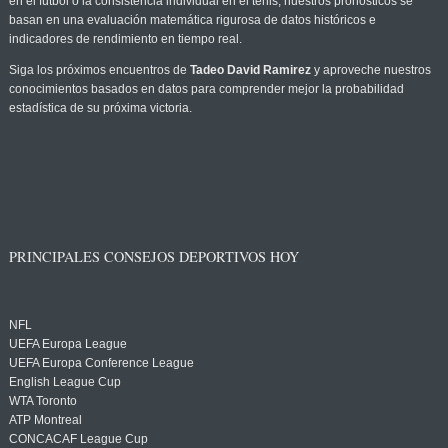
en el fútbol o la consistencia individual en el tenis, nuestros pronósticos se
basan en una evaluación matemática rigurosa de datos históricos e
indicadores de rendimiento en tiempo real.
Siga los próximos encuentros de
Tadeo David Ramirez
y aproveche nuestros
conocimientos basados en datos para comprender mejor la probabilidad
estadística de su próxima victoria.
PRINCIPALES CONSEJOS DEPORTIVOS HOY
NFL
UEFA Europa League
UEFA Europa Conference League
English League Cup
WTA Toronto
ATP Montreal
CONCACAF League Cup