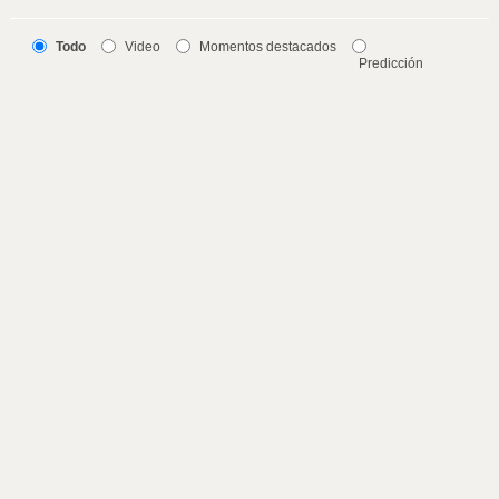
Todo
Video
Momentos destacados
Predicción