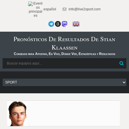
español
info@live2sport.com
Pronósticos De Resultados De Stian
Klaassen
Consejos para Apostar, En Vivo, Dónde Ver, Estadísticas y Resultados