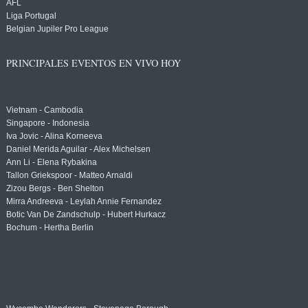
AFL
Liga Portugal
Belgian Jupiler Pro League
PRINCIPALES EVENTOS EN VIVO HOY
Vietnam - Cambodia
Singapore - Indonesia
Iva Jovic - Alina Korneeva
Daniel Merida Aguilar - Alex Michelsen
Ann Li - Elena Rybakina
Tallon Griekspoor - Matteo Arnaldi
Zizou Bergs - Ben Shelton
Mirra Andreeva - Leylah Annie Fernandez
Botic Van De Zandschulp - Hubert Hurkacz
Bochum - Hertha Berlin