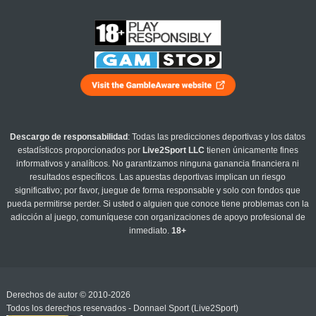
Descargo de responsabilidad
: Todas las predicciones deportivas y los datos
estadísticos proporcionados por
Live2Sport LLC
tienen únicamente fines
informativos y analíticos. No garantizamos ninguna ganancia financiera ni
resultados específicos. Las apuestas deportivas implican un riesgo
significativo; por favor, juegue de forma responsable y solo con fondos que
pueda permitirse perder. Si usted o alguien que conoce tiene problemas con la
adicción al juego, comuníquese con organizaciones de apoyo profesional de
inmediato.
18+
Derechos de autor © 2010-2026
Todos los derechos reservados - Donnael Sport (Live2Sport)