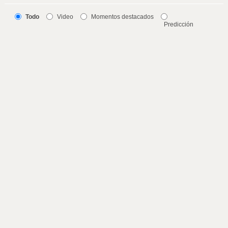
Todo
Video
Momentos destacados
Predicción