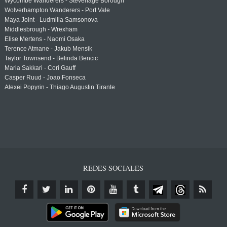
Wycombe Wanderers - Stevenage Borough
Wolverhampton Wanderers - Port Vale
Maya Joint - Ludmilla Samsonova
Middlesbrough - Wrexham
Elise Mertens - Naomi Osaka
Terence Atmane - Jakub Mensik
Taylor Townsend - Belinda Bencic
Maria Sakkari - Cori Gauff
Casper Ruud - Joao Fonseca
Alexei Popyrin - Thiago Augustin Tirante
REDES SOCIALES