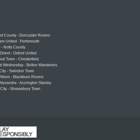
rt County - Doncaster Rovers
am United - Portsmouth
 - Notts County
Orient - Oxford United
od Town - Chesterfield
eld Wednesday - Bolton Wanderers
 City - Swindon Town
Albion - Blackburn Rovers
lexandra - Accrington Stanley
 City - Shrewsbury Town