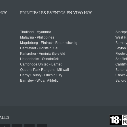
 HOY
PRINCIPALES EVENTOS EN VIVO HOY
Thailand - Myanmar
Stockpo
Malaysia - Philippines
West H
Magdeburg - Eintracht Braunschweig
Burnley
Darmstadt - Holstein Kiel
Leyton 
Karlsruher - Arminia Bielefeld
Fleetwo
Heidenheim - Osnabrück
Sheffi
Cambridge United - Barnet
Cardiff
Queens Park Rangers - Millwall
Burton 
Derby County - Lincoln City
Crewe A
Barnsley - Wigan Athletic
Salford
ALES