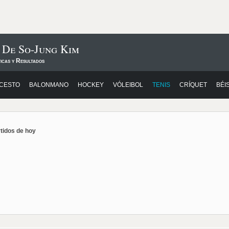
 De So-Jung Kim
icas y Resultados
CESTO
BALONMANO
HOCKEY
VÓLEIBOL
TENIS
CRÍQUET
BÉI
rtidos de hoy