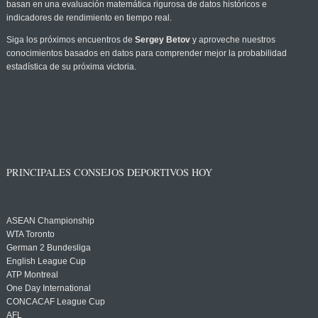
basan en una evaluación matemática rigurosa de datos históricos e
indicadores de rendimiento en tiempo real.
Siga los próximos encuentros de
Sergey Betov
y aproveche nuestros
conocimientos basados en datos para comprender mejor la probabilidad
estadística de su próxima victoria.
PRINCIPALES CONSEJOS DEPORTIVOS HOY
ASEAN Championship
WTA Toronto
German 2 Bundesliga
English League Cup
ATP Montreal
One Day International
CONCACAF League Cup
AFL