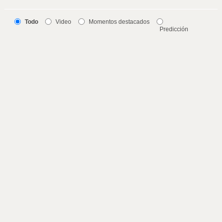
Todo
Video
Momentos destacados
Predicción