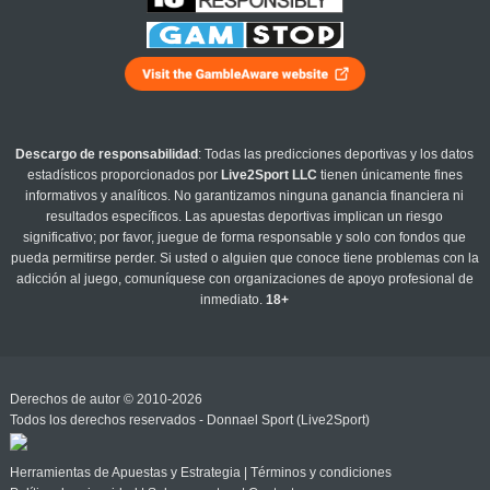
Descargo de responsabilidad
: Todas las predicciones deportivas y los datos
estadísticos proporcionados por
Live2Sport LLC
tienen únicamente fines
informativos y analíticos. No garantizamos ninguna ganancia financiera ni
resultados específicos. Las apuestas deportivas implican un riesgo
significativo; por favor, juegue de forma responsable y solo con fondos que
pueda permitirse perder. Si usted o alguien que conoce tiene problemas con la
adicción al juego, comuníquese con organizaciones de apoyo profesional de
inmediato.
18+
Derechos de autor © 2010-2026
Todos los derechos reservados - Donnael Sport (Live2Sport)
Herramientas de Apuestas y Estrategia
|
Términos y condiciones