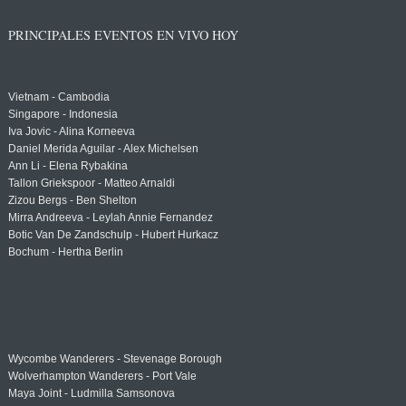
PRINCIPALES EVENTOS EN VIVO HOY
Vietnam - Cambodia
Singapore - Indonesia
Iva Jovic - Alina Korneeva
Daniel Merida Aguilar - Alex Michelsen
Ann Li - Elena Rybakina
Tallon Griekspoor - Matteo Arnaldi
Zizou Bergs - Ben Shelton
Mirra Andreeva - Leylah Annie Fernandez
Botic Van De Zandschulp - Hubert Hurkacz
Bochum - Hertha Berlin
Wycombe Wanderers - Stevenage Borough
Wolverhampton Wanderers - Port Vale
Maya Joint - Ludmilla Samsonova