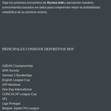
Siga los próximos encuentros de
Ryoma Ishii
y aproveche nuestros
conocimientos basados en datos para comprender mejor la probabilidad
estadística de su próxima victoria.
PRINCIPALES CONSEJOS DEPORTIVOS HOY
ASEAN Championship
WTA Toronto
German 2 Bundesliga
English League Cup
ATP Montreal
One Day International
CONCACAF League Cup
AFL
Liga Portugal
Belgian Jupiler Pro League