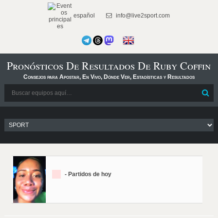
español
info@live2sport.com
Pronósticos De Resultados De Ruby Coffin
Consejos para Apostar, En Vivo, Dónde Ver, Estadísticas y Resultados
- Partidos de hoy