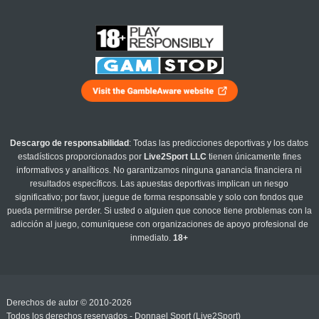
Descargo de responsabilidad
: Todas las predicciones deportivas y los datos
estadísticos proporcionados por
Live2Sport LLC
tienen únicamente fines
informativos y analíticos. No garantizamos ninguna ganancia financiera ni
resultados específicos. Las apuestas deportivas implican un riesgo
significativo; por favor, juegue de forma responsable y solo con fondos que
pueda permitirse perder. Si usted o alguien que conoce tiene problemas con la
adicción al juego, comuníquese con organizaciones de apoyo profesional de
inmediato.
18+
Derechos de autor © 2010-2026
Todos los derechos reservados - Donnael Sport (Live2Sport)