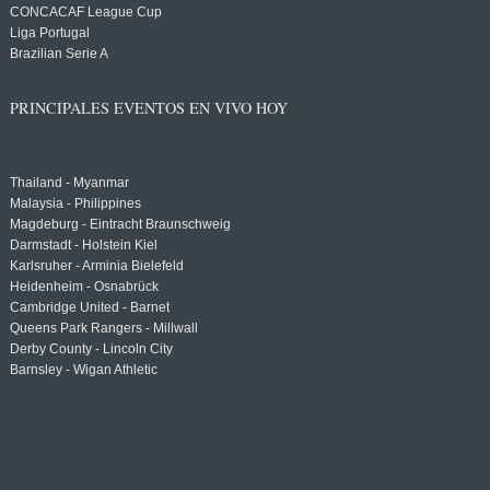
CONCACAF League Cup
Liga Portugal
Brazilian Serie A
PRINCIPALES EVENTOS EN VIVO HOY
Thailand - Myanmar
Malaysia - Philippines
Magdeburg - Eintracht Braunschweig
Darmstadt - Holstein Kiel
Karlsruher - Arminia Bielefeld
Heidenheim - Osnabrück
Cambridge United - Barnet
Queens Park Rangers - Millwall
Derby County - Lincoln City
Barnsley - Wigan Athletic