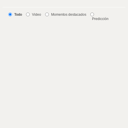
Todo
Video
Momentos destacados
Predicción