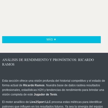
MÁS ▼
ANÁLISIS DE RENDIMIENTO Y PRONÓSTICOS: RICARDO
RAMOS
Esta sección ofrece una visión profunda del historial competitivo y el estado de
forma actual de
Ricardo Ramos
. Nuestra base de datos rastrea resultados
profesionales, estadísticas H2H y tendencias de rendimiento para brindar una
visión completa de este
Jugador de Tenis
.
El motor analítico de
Live2Sport LLC
procesa estas métricas para identificar
patrones que influyen en los resultados futuros. Ya sea la sinergia del equipo