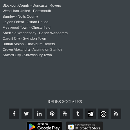
Stockport County - Doncaster Rovers
West Ham United - Portsmouth
Burnley - Notts County
Leyton Orient - Oxford United
Fleetwood Town - Chesterfield
Sheffield Wednesday - Bolton Wanderers
Cardiff City - Swindon Town
Burton Albion - Blackburn Rovers
Crewe Alexandra - Accrington Stanley
Salford City - Shrewsbury Town
REDES SOCIALES