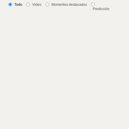
Todo
Video
Momentos destacados
Predicción