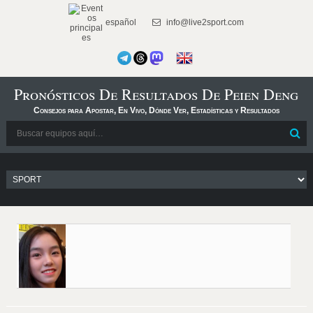
español
info@live2sport.com
Pronósticos De Resultados De Peien Deng
Consejos para Apostar, En Vivo, Dónde Ver, Estadísticas y Resultados