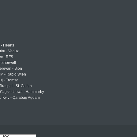
 - Hearts
urku - Vaduz
ec - RFS
otherwell
erevan - Sion
LM - Rapid Wien
uj - Tromsø
Tiraspol - St. Gallen
Częstochowa - Hammarby
 Kyiv - Qarabağ Agdam