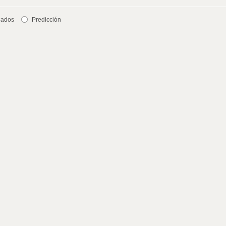
cados
Predicción