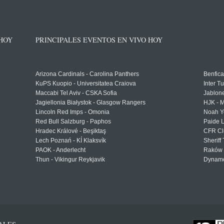
 HOY
PRINCIPALES EVENTOS EN VIVO HOY
Arizona Cardinals - Carolina Panthers
Benfica
KuPS Kuopio - Universitatea Craiova
Inter T
Maccabi Tel Aviv - CSKA Sofia
Jablon
Jagiellonia Białystok - Glasgow Rangers
HJK - M
Lincoln Red Imps - Omonia
Noah Y
Red Bull Salzburg - Paphos
Paide 
Hradec Králové - Beşiktaş
CFR Cl
Lech Poznań - KÍ Klaksvík
Sheriff 
PAOK - Anderlecht
Raków 
Thun - Vikingur Reykjavik
Dynamo