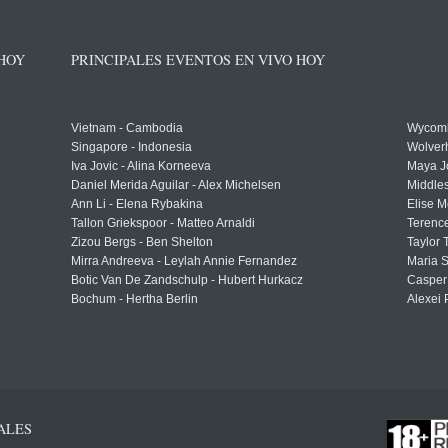
 HOY
PRINCIPALES EVENTOS EN VIVO HOY
Vietnam - Cambodia
Wycomb
Singapore - Indonesia
Wolver
Iva Jovic - Alina Korneeva
Maya J
Daniel Merida Aguilar - Alex Michelsen
Middle
Ann Li - Elena Rybakina
Elise M
Tallon Griekspoor - Matteo Arnaldi
Terenc
Zizou Bergs - Ben Shelton
Taylor 
Mirra Andreeva - Leylah Annie Fernandez
Maria S
Botic Van De Zandschulp - Hubert Hurkacz
Casper
Bochum - Hertha Berlin
Alexei 
ALES