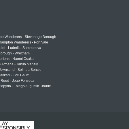
e Wanderers - Stevenage Borough
hampton Wanderers - Port Vale
oint - Ludmilla Samsonova
sbrough - Wrexham
ertens - Naomi Osaka
e Atmane - Jakub Mensik
Townsend - Belinda Bencic
akkari - Cori Gauff
 Ruud - Joao Fonseca
Popyrin - Thiago Augustin Tirante