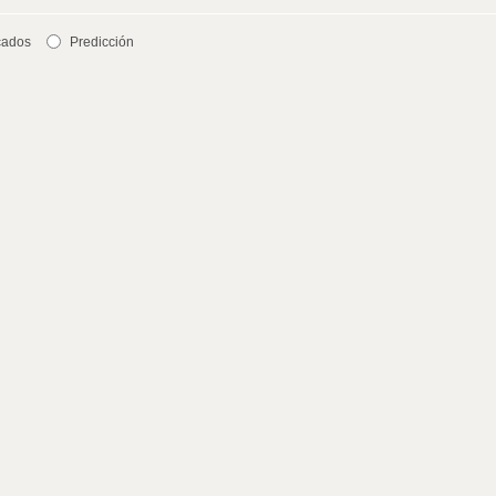
cados
Predicción