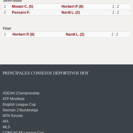
Semi-finals
1
Moutet C. (5)
Herbert P. (8)
1 : 2
2
Passaro F.
Nardi L. (2)
1 : 2
Final
1
Herbert P. (8)
Nardi L. (2)
1 : 2
PRINCIPALES CONSEJOS DEPORTIVOS HOY
ASEAN Championship
ATP Montreal
English League Cup
German 2 Bundesliga
WTA Toronto
AFL
MLS
CONCACAF League Cup