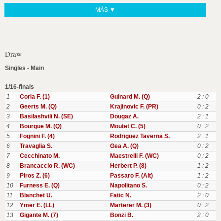
MÁS ▼
Draw
Singles - Main
1/16-finals
1
Coria F. (1)
Guinard M. (Q)
2 : 0
2
Geerts M. (Q)
Krajinovic F. (PR)
0 : 2
3
Basilashvili N. (SE)
Dougaz A.
2 : 1
4
Bourgue M. (Q)
Moutet C. (5)
0 : 2
5
Fognini F. (4)
Rodriguez Taverna S.
2 : 1
6
Travaglia S.
Gea A. (Q)
0 : 2
7
Cecchinato M.
Maestrelli F. (WC)
0 : 2
8
Brancaccio R. (WC)
Herbert P. (8)
1 : 2
9
Piros Z. (6)
Passaro F. (Alt)
1 : 2
10
Furness E. (Q)
Napolitano S.
0 : 2
11
Blanchet U.
Fatic N.
2 : 0
12
Ymer E. (LL)
Marterer M. (3)
0 : 2
13
Gigante M. (7)
Bonzi B.
2 : 0