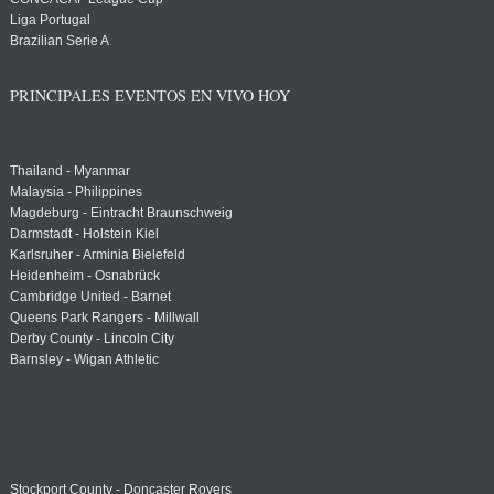
Liga Portugal
Brazilian Serie A
PRINCIPALES EVENTOS EN VIVO HOY
Thailand - Myanmar
Malaysia - Philippines
Magdeburg - Eintracht Braunschweig
Darmstadt - Holstein Kiel
Karlsruher - Arminia Bielefeld
Heidenheim - Osnabrück
Cambridge United - Barnet
Queens Park Rangers - Millwall
Derby County - Lincoln City
Barnsley - Wigan Athletic
Stockport County - Doncaster Rovers