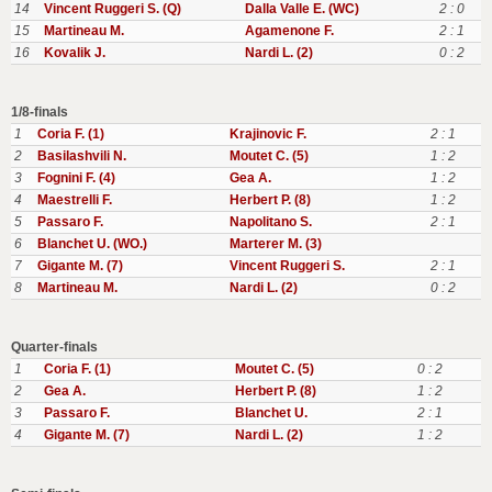
14
Vincent Ruggeri S. (Q)
Dalla Valle E. (WC)
2 : 0
15
Martineau M.
Agamenone F.
2 : 1
16
Kovalik J.
Nardi L. (2)
0 : 2
1/8-finals
1
Coria F. (1)
Krajinovic F.
2 : 1
2
Basilashvili N.
Moutet C. (5)
1 : 2
3
Fognini F. (4)
Gea A.
1 : 2
4
Maestrelli F.
Herbert P. (8)
1 : 2
5
Passaro F.
Napolitano S.
2 : 1
6
Blanchet U. (WO.)
Marterer M. (3)
7
Gigante M. (7)
Vincent Ruggeri S.
2 : 1
8
Martineau M.
Nardi L. (2)
0 : 2
Quarter-finals
1
Coria F. (1)
Moutet C. (5)
0 : 2
2
Gea A.
Herbert P. (8)
1 : 2
3
Passaro F.
Blanchet U.
2 : 1
4
Gigante M. (7)
Nardi L. (2)
1 : 2